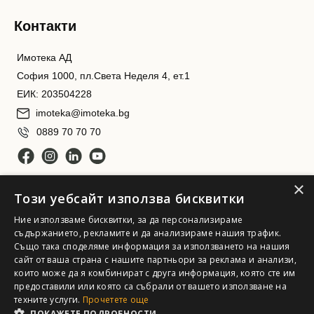
Контакти
Имотека АД
София 1000, пл.Света Неделя 4, ет.1
ЕИК: 203504228
imoteka@imoteka.bg
0889 70 70 70
×
Този уебсайт използва бисквитки
Ние използваме бисквитки, за да персонализираме
съдържанието, рекламите и да анализираме нашия трафик.
Също така споделяме информация за използването на нашия
Имотека АД. Всички права запазени
сайт от ваша страна с нашите партньори за реклама и анализи,
които може да я комбинират с друга информация, която сте им
предоставили или която са събрали от вашето използване на
техните услуги.
Прочетете още
ПОКАЖЕТЕ ПОДРОБНОСТИ