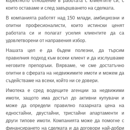
коректното отношение в работата с клиентите си, с
които оставаме и след завършването на сделката.
В компанията работят над 150 млади, амбициозни и
опитни професионалисти, които истински ценят
работата си и полагат усилия клиентите да са
удовлетворени от направения избор.
Нашата цел е да бъдем полезни, да търсим
правилния подход към всеки клиент и да изслушваме
неговите препоръки. Вярваме, че сме достатъчно
опитни в сферата на недвижимите имоти и можем да
съдействаме на всеки, който ни се довери.
Имотека е сред водещите агенции за недвижими
имоти, защото има достъп до активни купувачи и
може да определи правилно пазарната цена на
едностайни, двустайни, тристайни апартаменти и
други типове имоти. Компанията може да помогне с
финансирането на сделката и да договори най-добри