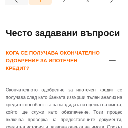
1
2
3
(current)
Вход
Регистрация
Имейл Адрес
Често задавани въпроси
КОГА СЕ ПОЛУЧАВА ОКОНЧАТЕЛНО
Парола
ОДОБРЕНИЕ ЗА ИПОТЕЧЕН
КРЕДИТ?
Забравена парола?
Окончателното одобрение за
ипотечен кредит
се
получава след като банката извърши пълен анализ на
Вход
кредитоспособността на кандидата и оценка на имота,
който ще служи като обезпечение. Този процес
включва проверка на предоставените документи,
Вход като гост
кредитна история и пазарна оценка на имота. Срокът