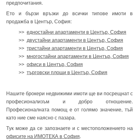
предпочитания.
Ето и бързи връзки до всички типове имоти в
продажба в Център, София:
>>
едностайни апартаменти в Център, София
>>
двустайни апартаменти в Център, София
>>
тристайни апартаменти в Център, София
>>
многостайни апартаменти в Център, София
>>
офиси в Център, София
>>
търговски площи в Център, София
Нашите брокери недвижими имоти ще ви посрещнат с
професионализъм и добро отношение.
Професионалната помощ е от голямо значение, тъй
като ние сме наясно с пазара.
Тук може да се запознаете и с местоположението на
офисите на ИМОТЕКА в София
.