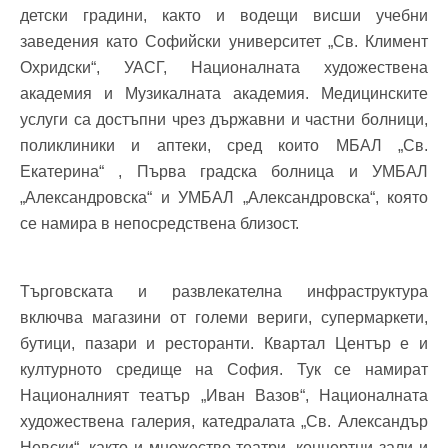
детски градини, както и водещи висши учебни
заведения като Софийски университет „Св. Климент
Охридски“, УАСГ, Националната художествена
академия и Музикалната академия. Медицинските
услуги са достъпни чрез държавни и частни болници,
поликлиники и аптеки, сред които МБАЛ „Св.
Екатерина“ , Първа градска болница и УМБАЛ
„Александровска“ и УМБАЛ „Александровска“, която
се намира в непосредствена близост.
Търговската и развлекателна инфраструктура
включва магазини от големи вериги, супермаркети,
бутици, пазари и ресторанти. Квартал Център е и
културното средище на София. Тук се намират
Националният театър „Иван Вазов“, Националната
художествена галерия, катедралата „Св. Александър
Невски“, както и множество театри, концертни зали и