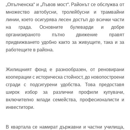
„Опълченска“ и „Лъвов мост“. Районът се обслужва от
множество автобусни, тролейбусни и трамвайни
линии, което осигурява лесен достъп до всички части
на града. Основните булеварди и добре
организираното пътно движение правят
придвижването удобно както за живущите, така и за
работещите в района.
Жилищният фонд е разнообразен, от реновирани
кооперации с историческа стойност, до новопостроени
сгради с подсигурени удобства. Това предоставя
широк избор за различни профили купувачи,
включително млади семейства, професионалисти и
инвеститори.
В квартала се намират държавни и частни училища,