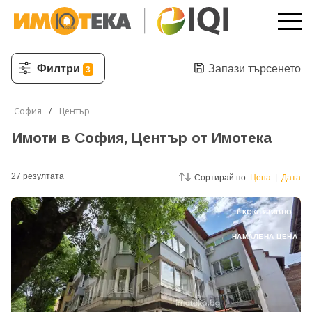
Филтри
Запази търсенето
3
София
Център
Имоти в София, Център от Имотека
27
резултатa
Сортирай по:
Цена
|
Дата
ЕКСКЛУЗИВНО
НАМАЛЕНА ЦЕНА