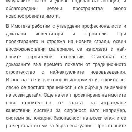
купувачите, както и добре подбраната локация, и
облагородени зелени пространства около
новопостроените имоти.
В Имотека работим с утвърдени професионалисти и
доказани инвеститори и строители. При
проектирането и строежа на новите сгради, освен
висококачествени материали, се използват и най-
новите строителни технологии. Съчетават се
доказаните във времето похвати от традиционното
строителство с най-актуалните нововъведения.
Използват се и електронни инструменти, с които по-
лесно се постига прецизност и се обръща внимание
на всеки детайл. Още на етап проектиране на имотите
ново строителство, се залагат за изграждане
качествени системи за сигурност, като например,
системи за пожарна безопасност на всеки етаж и се
разчертават схеми за бърза евакуация. През първите