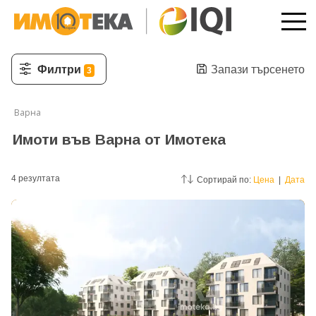
Филтри
Запази търсенето
3
Варна
Имоти във Варна от Имотека
4
резултатa
Сортирай по:
Цена
|
Дата