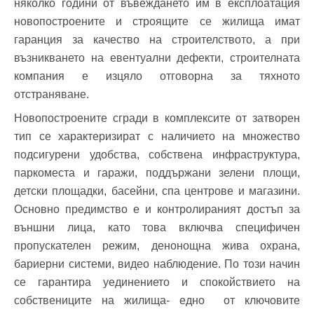
няколко години от въвеждането им в експлоатация
новопостроените и строящите се жилища имат
гаранция за качество на строителството, а при
възникването на евентуални дефекти, строителната
компания е изцяло отговорна за тяхното
Добре дошъл!
отстраняване.
Новопостроените сгради в комплексите от затворен
тип се характеризират с наличието на множество
Вход
Регистрация
подсигурени удобства, собствена инфраструктура,
паркоместа и гаражи, поддържани зелени площи,
Имейл Адрес
детски площадки, басейни, спа центрове и магазини.
Основно предимство е и контролираният достъп за
външни лица, като това включва специфичен
пропускателен режим, денонощна жива охрана,
Парола
бариерни системи, видео наблюдение. По този начин
се гарантира уединението и спокойствието на
собствениците на жилища- едно от ключовите