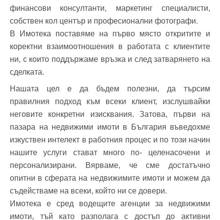
финансови консултанти, маркетинг специалисти,
собствен кол център и професионални фотографи.
В Имотека поставяме на първо място откритите и
коректни взаимоотношения в работата с клиентите
ни, с които поддържаме връзка и след затварянето на
сделката.
Нашата цел е да бъдем полезни, да търсим
правилния подход към всеки клиент, изслушвайки
неговите конкретни изисквания. Затова, първи на
пазара на недвижими имоти в България въведохме
изкуствен интелект в работния процес и по този начин
нашите услуги стават много по- целенасочени и
персонализирани. Вярваме, че сме достатъчно
опитни в сферата на недвижимите имоти и можем да
съдействаме на всеки, който ни се довери.
Имотека е сред водещите агенции за недвижими
имоти, тъй като разполага с достъп до активни