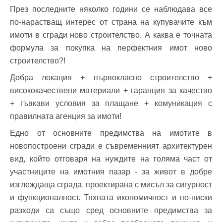
През последните няколко години се наблюдава все
по-нарастващ интерес от страна на купувачите към
имоти в сгради ново строителство. А каква е точната
формула за покупка на перфектния имот ново
строителство?!
Добра локация + първокласно строителство +
висококачествени материали + гаранция за качество
+ гъвкави условия за плащане + комуникация с
правилната агенция за имоти!
Едно от основните предимства на имотите в
новопостроени сгради е съвременният архитектурен
вид, който отговаря на нуждите на голяма част от
участниците на имотния пазар - за живот в добре
изглеждаща сграда, проектирана с мисъл за сигурност
и функционалност. Тяхната икономичност и по-ниски
разходи са също сред основните предимства за