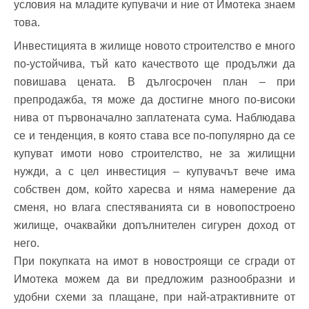
условия на младите купувачи и ние от Имотека знаем
Забравена парола?
това.
Инвестицията в жилище новото строителство е много
Вход
по-устойчива, тъй като качеството ще продължи да
повишава цената. В дългосрочен план – при
препродажба, тя може да достигне много по-високи
Вход като гост
нива от първоначално заплатената сума. Наблюдава
или използвай профил
се и тенденция, в която става все по-популярно да се
купуват имоти ново строителство, не за жилищни
Вход с Google
нужди, а с цел инвестиция – купувачът вече има
собствен дом, който харесва и няма намерение да
Вход с Facebook
сменя, но влага спестяванията си в новопостроено
жилище, очаквайки допълнителен сигурен доход от
него.
При покупката на имот в новостроящи се сгради от
Имотека можем да ви предложим разнообразни и
удобни схеми за плащане, при най-атрактивните от