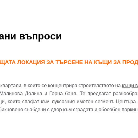
ола
Вашето запитване стигна до нас. Ще
фон*
се обадим възможно най-бързо.
вани въпроси
авена парола?
▼
Вход
ЩАТА ЛОКАЦИЯ ЗА ТЪРСЕНЕ НА КЪЩИ ЗА ПРО
Вход като гост
квартали, в които се концентрира строителството на
къщи 
Заяви оглед
Малинова Долина и Горна баня. Те предлагат разнообраз
или използвай профил
щи, които спафат към луксозния имотен сегмент. Центъра
обикновено снабдени с двор към сградата и обособен паркин
Вход с Google
Вход с Facebook