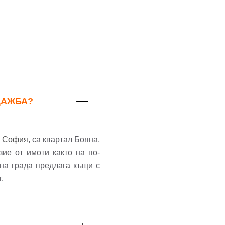
ДАЖБА?
в София
, са квартал Бояна,
ие от имоти както на по-
 на града предлага къщи с
г.