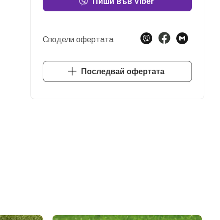
Пиши във Viber
Сподели офертата
Последвай офертата