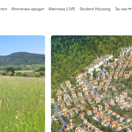
ител
Ипотечен кредит
Имотека LIVE
Student Housing
За нас