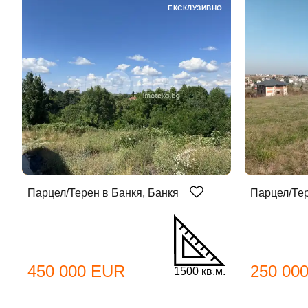
ЕКСКЛУЗИВНО
До
Парцел/Терен в Банкя, Банкя
Парцел/Тер
Име
Име
450 000 EUR
250 00
1500 кв.м.
Имей