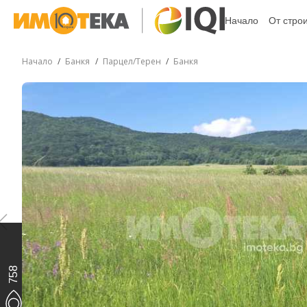
Начало
От стро
Начало
Банкя
Парцел/Терен
Банкя
758