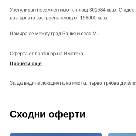
Урегулиран поземлен имот с площ 301584 кв.м. С идеен
разгърната застроена площ от 156000 кв.м.
Намира се между град Банкя и село М
...
Оферта от партньор на Имотека
Прочети още
За да видите локацията на имота, първо трябва да вле
Сходни оферти