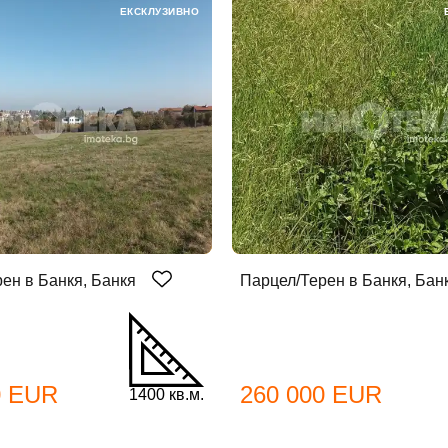
ЕКСКЛУЗИВНО
бре дошъл!
ен в Банкя, Банкя
Парцел/Терен в Банкя, Бан
Вход
Регистрация
*
йл Адрес
0 EUR
260 000 EUR
1400 кв.м.
л адрес*