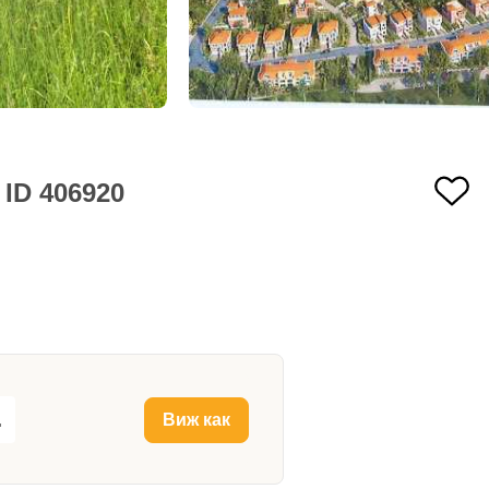
 ID 406920
.
Виж как