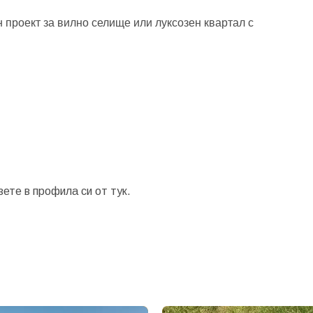
 проект за вилно селище или луксозен квартал с
зете в профила си от
тук.