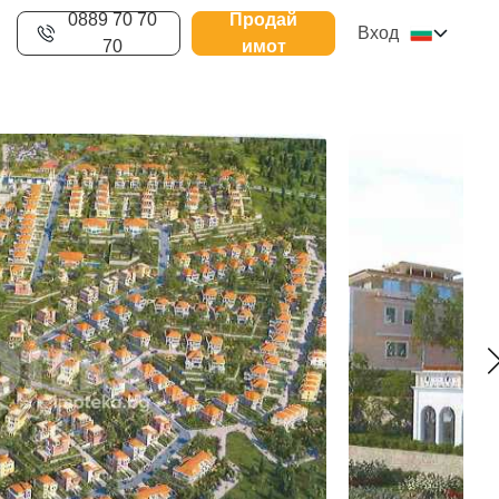
0889 70 70
Продай
Вход
70
имот