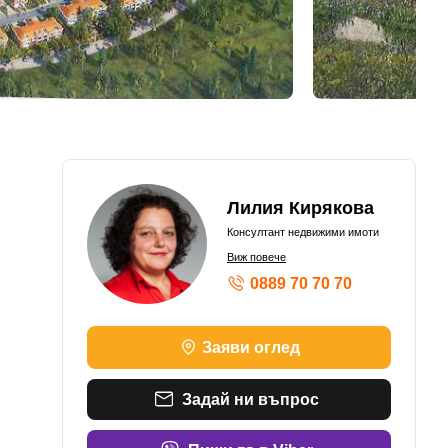
Лилия Кирякова
Консултант недвижими имоти
Виж повече
0889 70 70 70
Заяви оглед
Задай ни въпрос