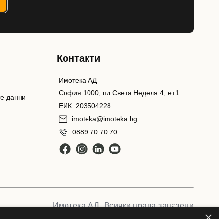
Контакти
Имотека АД
София 1000, пл.Света Неделя 4, ет.1
те данни
ЕИК: 203504228
imoteka@imoteka.bg
0889 70 70 70
Имотека АД. Всички права запазени
×