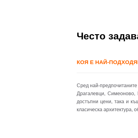
Пар
Теле
Често зада
Забр
КОЯ Е НАЙ-ПОДХОДЯ
Сред най-предпочитаните 
Драгалевци, Симеоново, 
достъпни цени, така и къ
класическа архитектура, 