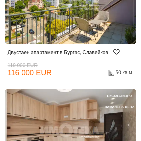
Добре дошъл!
Вход
Регистрация
Двустаен апартамент в Бургас, Славейков
Имейл Адрес
119 000 EUR
116 000 EUR
50 кв.м.
Парола
ЕКСКЛУЗИВНО
НАМАЛЕНА ЦЕНА
Забравена парола?
Вход