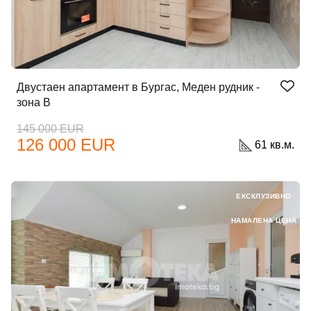
Вход като гост
или използвай профил
Двустаен апартамент в Бургас, Меден рудник -
зона В
Вход с Google
145 000 EUR
126 000 EUR
61 кв.м.
Вход с Facebook
ЕКСКЛУЗИВНО
НАМАЛЕНА ЦЕНА