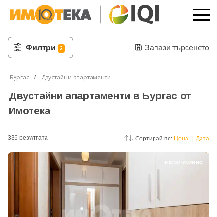
Филтри
Запази търсенето
2
Бургас
Двустайни апартаменти
Двустайни апартаменти в Бургас от
Имотека
336
резултатa
Сортирай по:
Цена
|
Дата
ЕКСКЛУЗИВНО