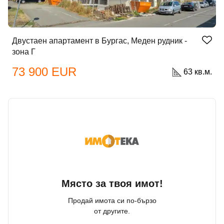
Двустаен апартамент в Бургас, Меден рудник -
зона Г
73 900 EUR
63 кв.м.
Място за твоя имот!
Продай имота си по-бързо
от другите.