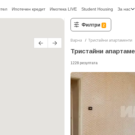
ител
Ипотечен кредит
Имотека LIVE
Student Housing
За нас
Филтри
2
Варна
Тристайни апартаменти
Тристайни апартаме
1228
резултатa