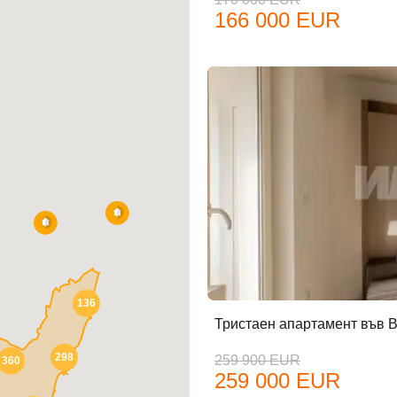
166 000 EUR
бре дошъл!
Вход
Регистрация
йл Адрес
136
Тристаен апартамент във В
298
259 900 EUR
360
ола
259 000 EUR