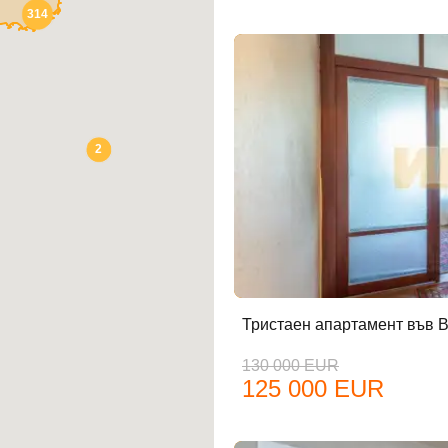
314
авена парола?
Вход
2
Вход като гост
или използвай профил
Вход с Google
Вход с Facebook
Тристаен апартамент във В
130 000 EUR
125 000 EUR