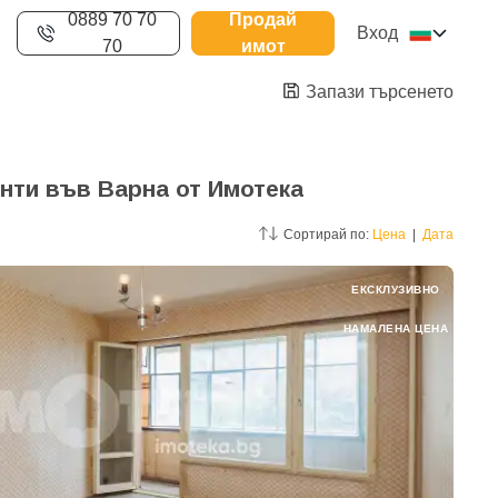
0889 70 70
Продай
Вход
70
имот
Запази търсенето
нти във Варна от Имотека
Сортирай по:
Цена
|
Дата
ЕКСКЛУЗИВНО
НАМАЛЕНА ЦЕНА