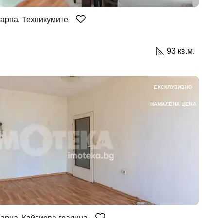
арна, Техникумите
93 кв.м.
ЕКСКЛУЗИВНО
НАМАЛЕНА ЦЕНА
арна, Кайсиева градина