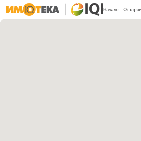
Начало
От стро