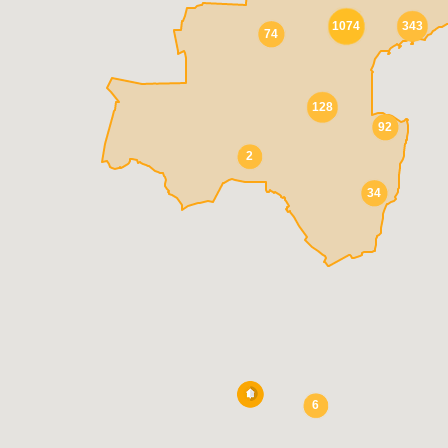
1074
343
74
Забр
128
92
2
34
6