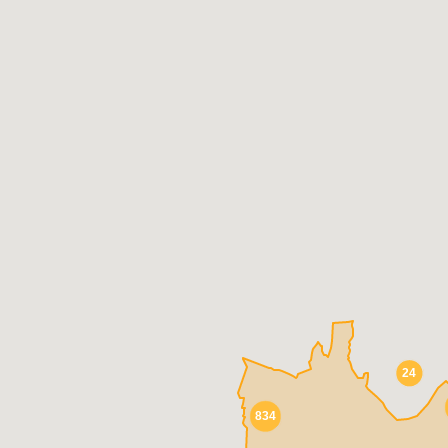
До
Име
24
Пар
834