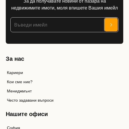
За да получавате новини от пазара на
недвижимите имоти, моля впишете Вашия имейл
За нас
Кариери
Кои сме ние?
Мениджмънт
Често задавани въпроси
Нашите офиси
София