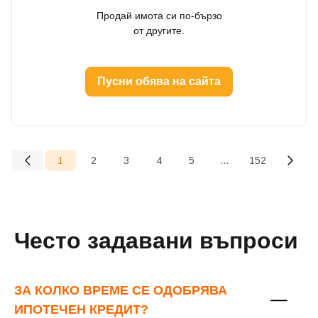
Продай имота си по-бързо
от другите.
Парола
Пусни обява на сайта
Забравена парола?
Вход
1
2
3
4
5
...
152
(current)
Вход като гост
Често задавани въпроси
или използвай профил
Вход с Google
ЗА КОЛКО ВРЕМЕ СЕ ОДОБРЯВА
ИПОТЕЧЕН КРЕДИТ?
Вход с Facebook