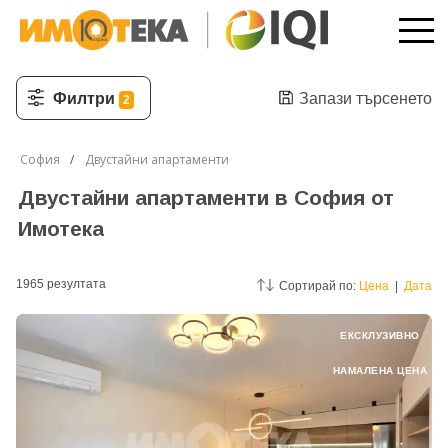
Филтри
Запази търсенето
2
София
Двустайни апартаменти
Двустайни апартаменти в София от
Имотека
1965
резултатa
Сортирай по:
Цена
|
Дата
ЕКСКЛУЗИВНО
НАМАЛЕНА ЦЕНА