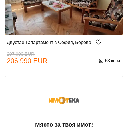
Двустаен апартамент в София, Борово
207 000 EUR
206 990 EUR
63 кв.м.
Добре дошъл!
Вход
Регистрация
Имейл Адрес
Място за твоя имот!