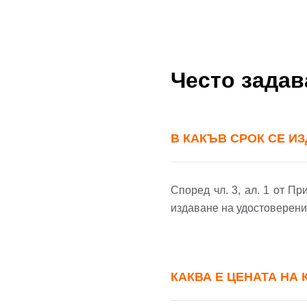
Пар
Теле
Забр
Често зада
В КАКЪВ СРОК СЕ И
Според чл. 3, ал. 1 от П
издаване на удостоверение
КАКВА Е ЦЕНАТА НА