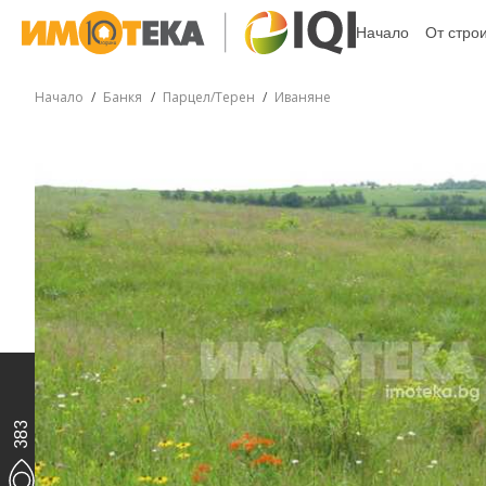
Начало
От стро
Начало
Банкя
Парцел/Терен
Иваняне
383