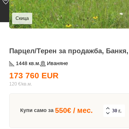
Скица
Парцел/Терен за продажба, Банкя,
1448 кв.м.
Иваняне
173 760 EUR
120 €/кв.м.
550
€ / мес.
Купи само за
г.