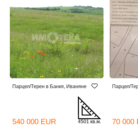
До
Парцел/Терен в Банкя, Иваняне
Парцел/Тер
Име
Име
540 000 EUR
70 000
4501 кв.м.
Имей