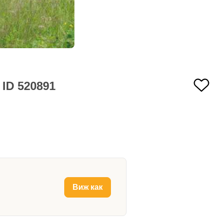
 ID 520891
Виж как