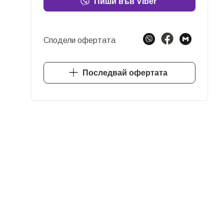
Пиши във Viber
Сподели офертата
Последвай офертата