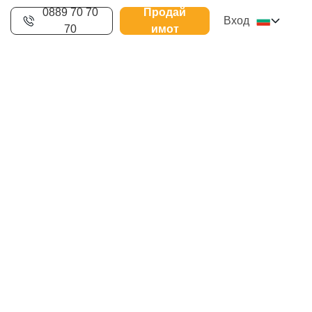
0889 70 70
Продай
Вход
70
имот