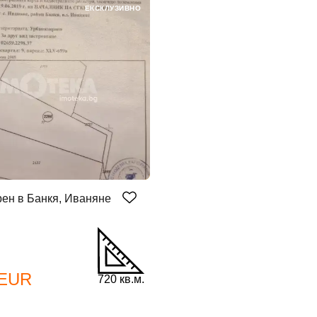
ЕКСКЛУЗИВНО
бре дошъл!
ен в Банкя, Иваняне
Вход
Регистрация
*
йл Адрес
 EUR
720 кв.м.
л адрес*