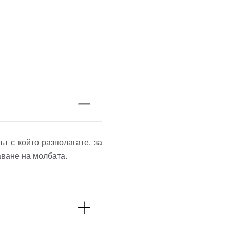
т с който разполагате, за
аване на молбата.