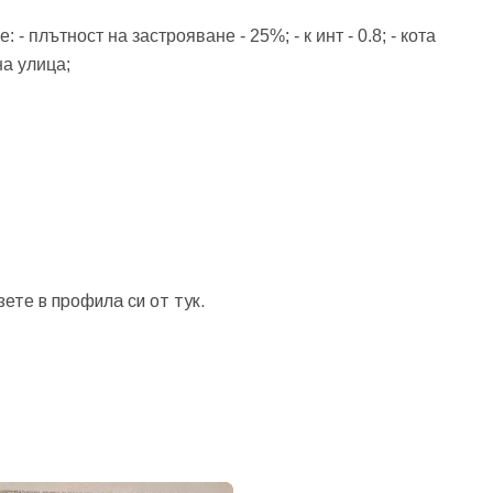
- плътност на застрояване - 25%; - к инт - 0.8; - кота
на улица;
зете в профила си от
тук.