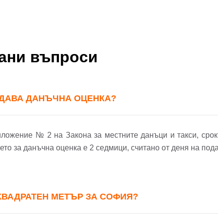
ола
Вашето запитване стигна до нас. Ще
фон*
се обадим възможно най-бързо.
авена парола?
вани въпроси
▼
Вход
ЗДАВА ДАНЪЧНА ОЦЕНКА?
Вход като гост
Заяви оглед
риложение № 2 на Закона за местните данъци и такси, срокъ
или използвай профил
то за данъчна оценка е 2 седмици, считано от деня на под
Вход с Google
Вход с Facebook
 КВАДРАТЕН МЕТЪР ЗА СОФИЯ?