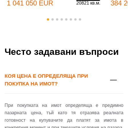
1 041 050 EUR
384 
20821 кв.м.
Често задавани въпроси
Добре дошъл!
Вход
Регистрация
Име*
КОЯ ЦЕНА Е ОПРЕДЕЛЯЩА ПРИ
ПОКУПКА НА ИМОТ?
Имейл Адрес
Имейл адрес*
При покупката на имот определяща е предимно
пазарната цена, тъй като тя отразява реалната
Парола
готовност на купувачите да платят за имота в
конкретния момент и при текущите условия на пазара.