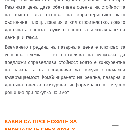
Телефон*
Реалната цена дава обективна оценка на стойността
Вашето запитване стигна до нас. Ще
на имота въз основа на характеристики като
▼
се обадим възможно най-бързо.
Забравена парола?
състояние, площ, локация и вид строителство, докато
данъчната оценка служи основно за изчисляване на
Вход
данъци и такси.
Вземането предвид на пазарната цена е ключово за
успешна сделка – тя позволява на купувача да
Вход като гост
предложи справедлива стойност, която е конкурентна
на пазара, а на продавача да получи оптимална
или използвай профил
възвръщаемост. Комбинирането на реална, пазарна и
Вход с Google
данъчна оценка осигурява информирано и сигурно
Заяви оглед
решение при покупка на имот.
Вход с Facebook
КАКВИ СА ПРОГНОЗИТЕ ЗА
КВАРТАЛИТЕ ПРЕЗ 2025Г.?