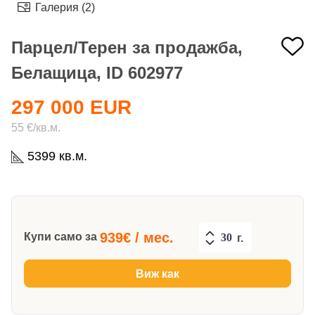
Галерия (2)
Парцел/Терен за продажба,
Белащица, ID 602977
297 000 EUR
55 €/кв.м.
5399 кв.м.
939
€ / мес.
Купи само за
г.
Виж как