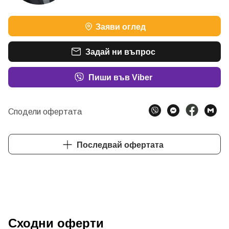
Заяви оглед
Задай ни въпрос
Пиши във Viber
Сподели офертата
Последвай офертата
Сходни оферти