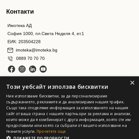
Контакти
Имотека АД
София 1000, пл.Света Неделя 4, ет.1
ЕИК: 203504228
imoteka@imoteka.bg
0889 70 70 70
×
Този уебсайт използва бисквитки
Ние използваме бисквитки, за да персонализираме
съдържанието, рекламите и да анализираме нашия трафик.
Също така споделяме информация за използването на нашия
сайт от ваша страна с нашите партньори за реклама и анализи,
Имотека АД. Всички права запазени
които може да я комбинират с друга информация, която сте им
предоставили или която са събрали от вашето използване на
техните услуги.
Прочетете още
ПОКАЖЕТЕ ПОДРОБНОСТИ