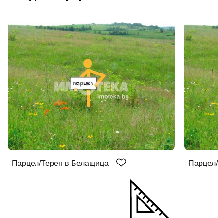
Парцел/Терен в Белащица
Парцел/