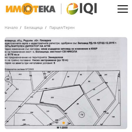
Начало
Белащица
Парцел/Терен