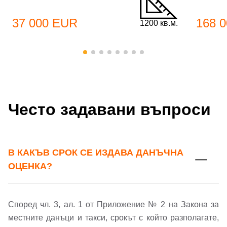
Добре дошъл!
37 000 EUR
168 
1200 кв.м.
Вход
Регистрация
Име*
Имейл Адрес
Често задавани въпроси
Имейл адрес*
Парола
В КАКЪВ СРОК СЕ ИЗДАВА ДАНЪЧНА
Телефон*
ОЦЕНКА?
Вашето запитване стигна до нас. Ще
▼
се обадим възможно най-бързо.
Забравена парола?
Според чл. 3, ал. 1 от Приложение № 2 на Закона за
Вход
местните данъци и такси, срокът с който разполагате,