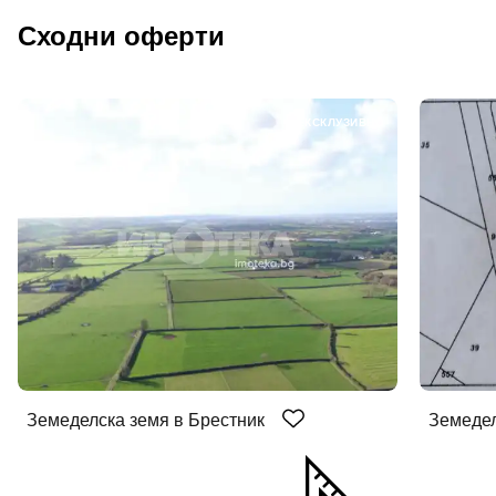
Сходни оферти
ЕКСКЛУЗИВНО
Земеделска земя в Брестник
Земедел