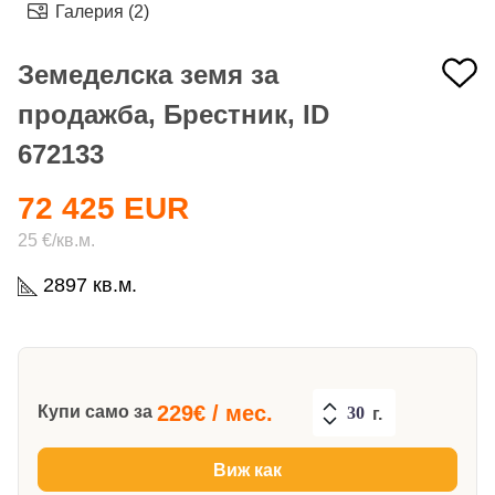
Галерия (2)
Земеделска земя за
продажба, Брестник, ID
672133
72 425 EUR
25 €/кв.м.
2897 кв.м.
229
€ / мес.
Купи само за
г.
Виж как