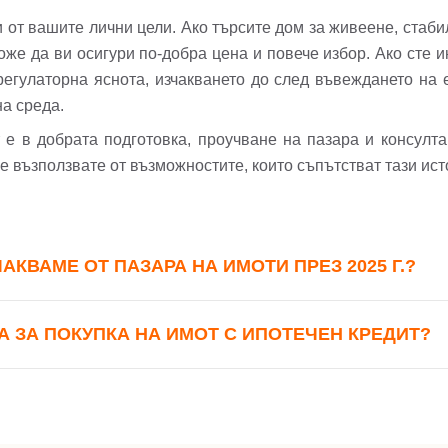
или използвай профил
и от вашите лични цели. Ако търсите дом за живеене, стаби
Вход с Google
Вход с Facebook
же да ви осигури по-добра цена и повече избор. Ако сте и
регулаторна яснота, изчакването до след въвеждането на
на среда.
 е в добрата подготовка, проучване на пазара и консулта
се възползвате от възможностите, които съпътстват тази ис
КВАМЕ ОТ ПАЗАРА НА ИМОТИ ПРЕЗ 2025 Г.?
А ЗА ПОКУПКА НА ИМОТ С ИПОТЕЧЕН КРЕДИТ?