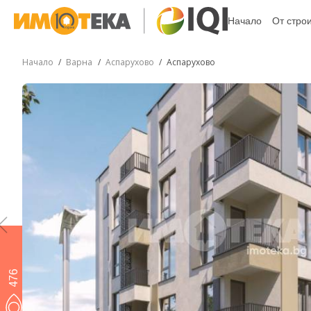
Начало
От стро
Начало
Варна
Аспарухово
Аспарухово
476