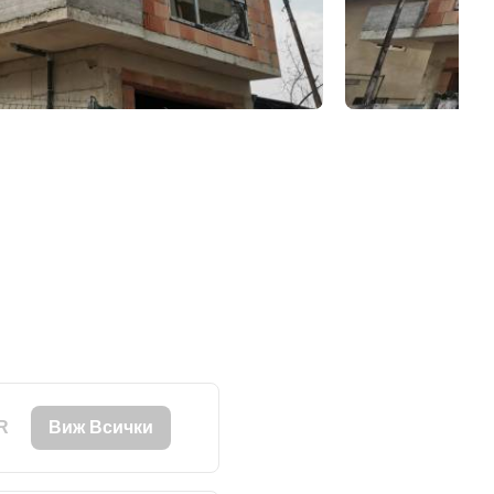
R
Виж Всички