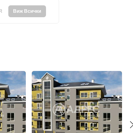
R
Виж Всички