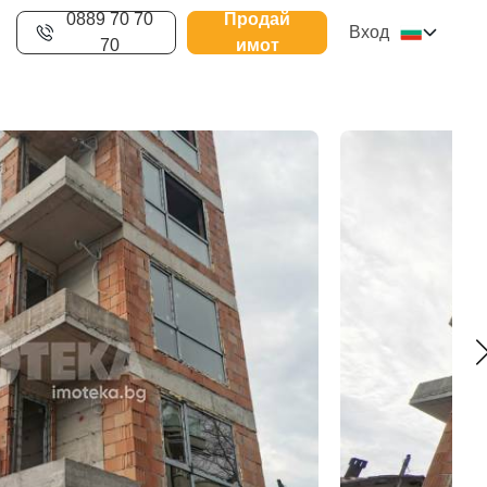
0889 70 70
Продай
Вход
70
имот