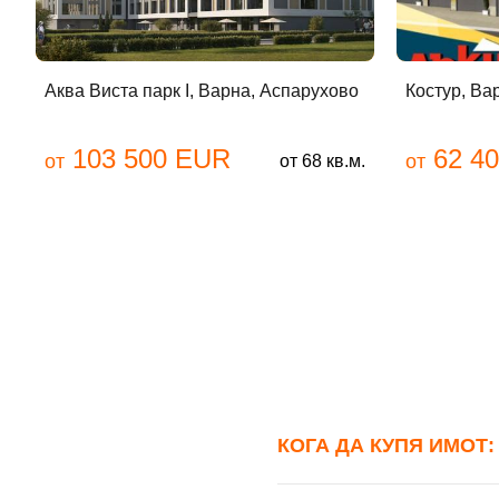
Име
Аква Виста парк I, Варна, Аспарухово
Костур, Ва
103 500 EUR
62 4
от
от
от 68 кв.м.
Пар
Забр
КОГА ДА КУПЯ ИМОТ