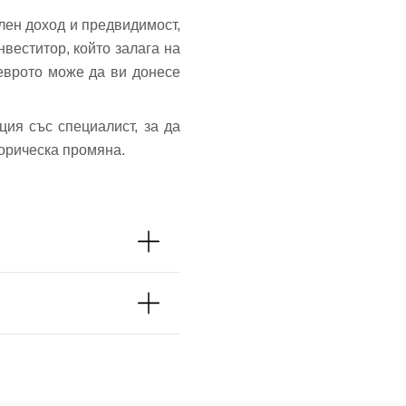
лен доход и предвидимост,
нвеститор, който залага на
 еврото може да ви донесе
ция със специалист, за да
торическа промяна.