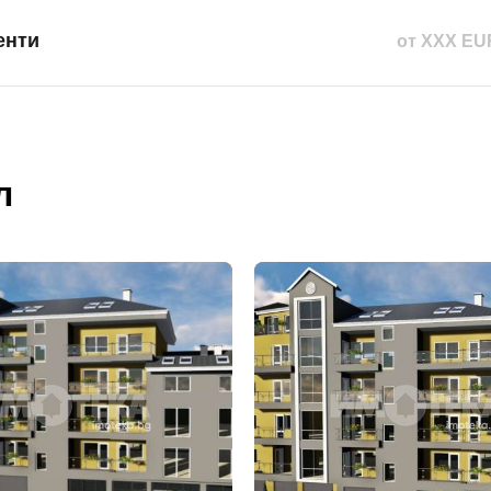
енти
от XXX EU
л
бре дошъл!