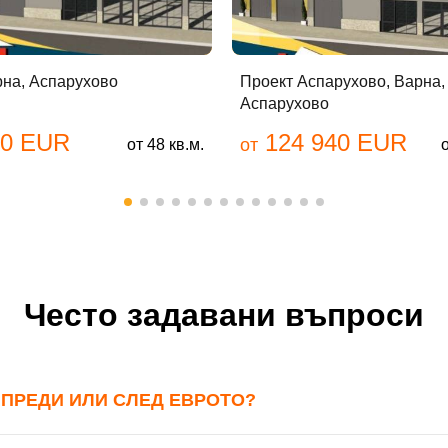
Вход
Регистрация
йл Адрес
рна, Аспарухово
Проект Аспарухово, Варна,
Аспарухово
00 EUR
124 940 EUR
от
от 48 кв.м.
ола
авена парола?
Често задавани въпроси
Вход
: ПРЕДИ ИЛИ СЛЕД ЕВРОТО?
Вход като гост