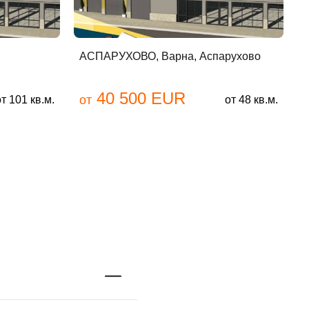
АСПАРУХОВО, Варна, Аспарухово
П
40 500 EUR
от
о
от 101 кв.м.
от 48 кв.м.