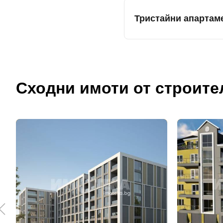
Тристайни апартам
Сходни имоти от строите
До