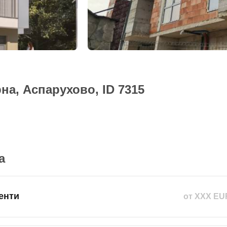
на, Аспарухово, ID 7315
а
енти
от XXX EU