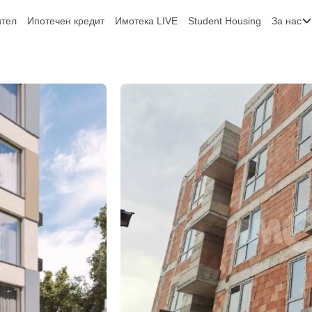
ител
Ипотечен кредит
Имотека LIVE
Student Housing
За нас