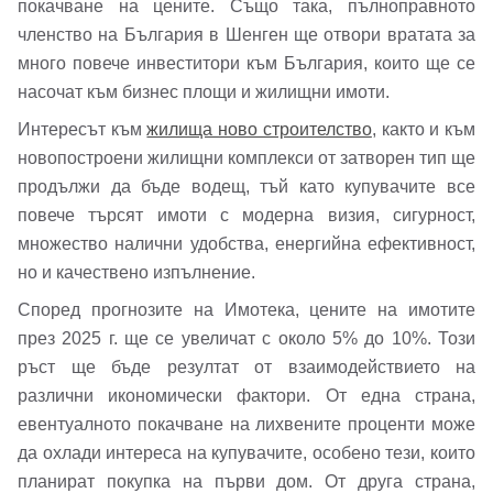
покачване на цените. Също така, пълноправното
членство на България в Шенген ще отвори вратата за
много повече инвеститори към България, които ще се
насочат към бизнес площи и жилищни имоти.
Парола
Интересът към
жилища ново строителство
, както и към
новопостроени жилищни комплекси от затворен тип ще
продължи да бъде водещ, тъй като купувачите все
повече търсят имоти с модерна визия, сигурност,
Забравена парола?
множество налични удобства, енергийна ефективност,
но и качествено изпълнение.
Вход
Според прогнозите на Имотека, цените на имотите
през 2025 г. ще се увеличат с около 5% до 10%. Този
ръст ще бъде резултат от взаимодействието на
Вход като гост
различни икономически фактори. От една страна,
или използвай профил
евентуалното покачване на лихвените проценти може
да охлади интереса на купувачите, особено тези, които
Вход с Google
планират покупка на първи дом. От друга страна,