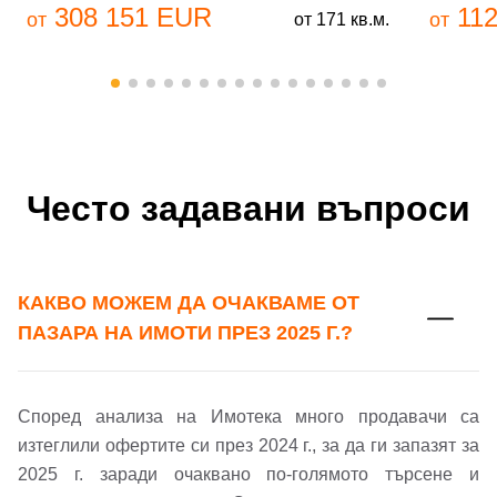
308 151 EUR
112
от
от
от 171 кв.м.
Често задавани въпроси
КАКВО МОЖЕМ ДА ОЧАКВАМЕ ОТ
ПАЗАРА НА ИМОТИ ПРЕЗ 2025 Г.?
Добре дошъл!
Според анализа на Имотека много продавачи са
Вход
Регистрация
изтеглили офертите си през 2024 г., за да ги запазят за
2025 г. заради очаквано по-голямото търсене и
Имейл Адрес