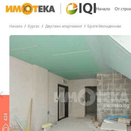
Начало
От стро
Начало
Бургас
Двустаен апартамент
Братя Миладинови
434