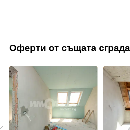
Оферти от същата сграда
До
Име