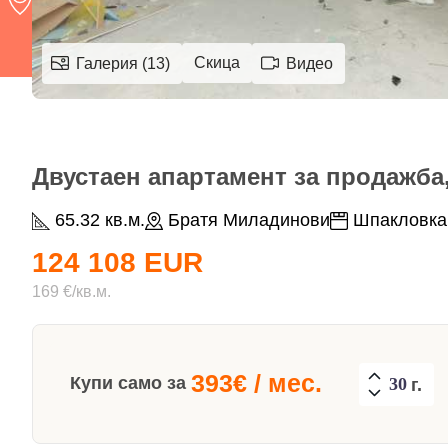
Скица
Галерия (13)
Видео
Двустаен апартамент за продажба, 
65.32 кв.м.
Братя Миладинови
Шпакловка 
124 108 EUR
169 €/кв.м.
393
€ / мес.
Купи само за
г.