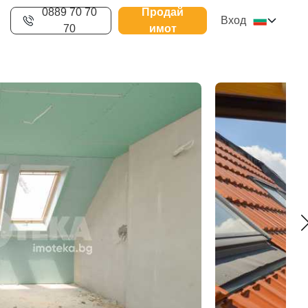
0889 70 70
Продай
Вход
70
имот