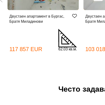
Име
Двустаен апартамент в Бургас,
Двустаен а
Братя Миладинови
Братя Мил
Имей
Пар
Теле
117 857 EUR
103 01
62.03 кв.м.
Забр
Често зада