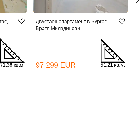
гас,
Двустаен апартамент в Бургас,
Д
Братя Миладинови
Б
97 299 EUR
71.38 кв.м.
51.21 кв.м.