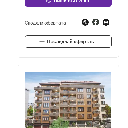
Пиши във Viber
Сподели офертата
Последвай офертата