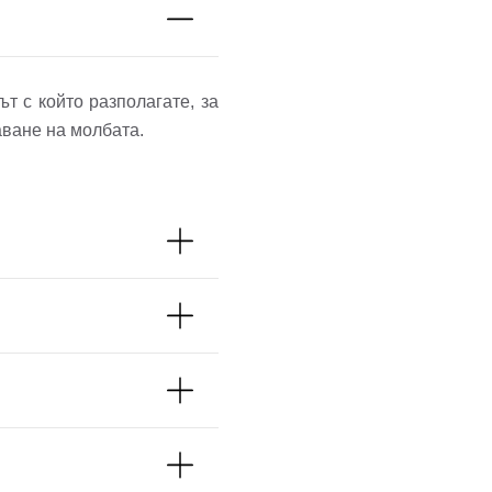
т с който разполагате, за
аване на молбата.