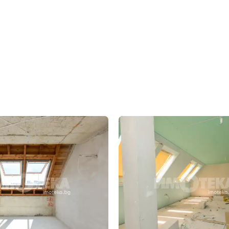
бре дошъл!
Вход
Регистрация
*