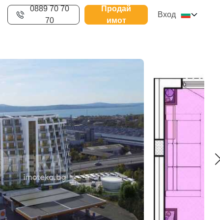
0889 70 70
Продай
Вход
70
имот