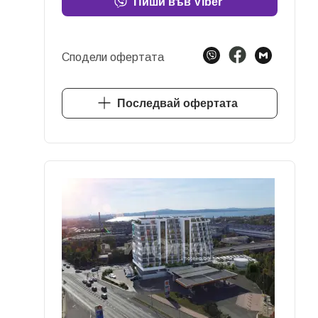
Пиши във Viber
Сподели офертата
Последвай офертата