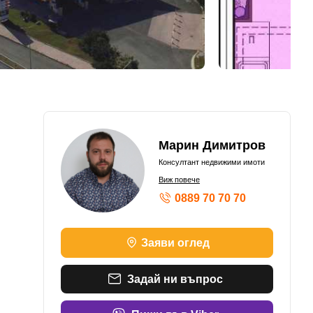
Марин Димитров
Консултант недвижими имоти
Виж повече
0889 70 70 70
Заяви оглед
Задай ни въпрос