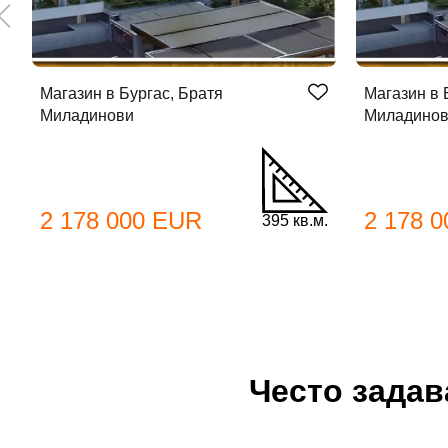
Име
Магазин в Бургас, Братя
Магазин в 
Име
Миладинови
Миладино
Имей
Пар
2 178 000 EUR
2 178 
395 кв.м.
Теле
Забр
Често зада