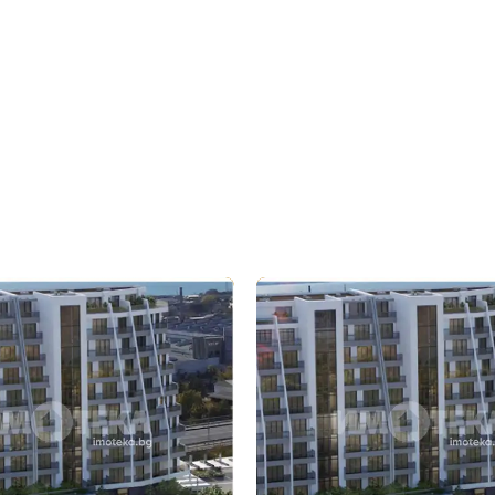
бре дошъл!