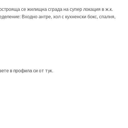
строяща се жилищна сграда на супер локация в ж.к.
еление: Входно антре, хол с кухненски бокс, спалня,
зете в профила си от
тук.