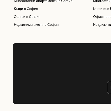
Многостайни апартаменти в София
Многостай
Къщи в София
Къщи във 
Офиси в София
Офиси във
Недвижими имоти в София
Недвижими