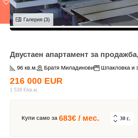
Галерия (3)
Двустаен апартамент за продажба, 
96 кв.м.
Братя Миладинови
Шпакловка и 
216 000 EUR
1 538 €/кв.м.
683
€ / мес.
Купи само за
г.