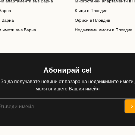
ни апартаменти във Варна
Многостайни апартаменти в 
Варна
Къщи в Пловдив
 Варна
Офиси в Пловдив
 имоти във Варна
Недвижими имоти в Пловдив
Абонирай се!
За да получавате новини от пазара на недвижимите имоти,
моля впишете Вашия имейл