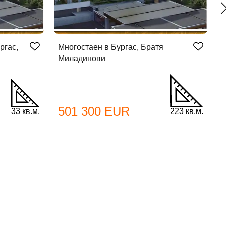
ргас,
Многостаен в Бургас, Братя
Д
Миладинови
Б
501 300 EUR
33 кв.м.
223 кв.м.