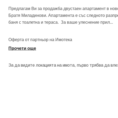
Предлагам Ви за продажба двустаен апартамент в ново
Братя Миладинови. Апартамента е със следното разпред
баня с тоалетна и тераса. За ваше улеснение прил
...
Оферта от партньор на Имотека
Прочети още
За да видите локацията на имота, първо трябва да вле