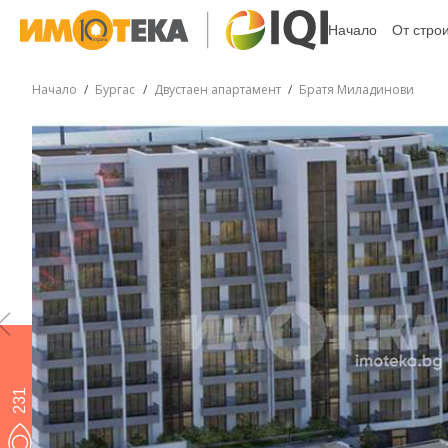
Начало
От стро
Начало
Бургас
Двустаен апартамент
Братя Миладинови
231