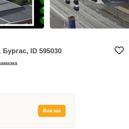
Бургас, ID 595030
замазка
Виж как