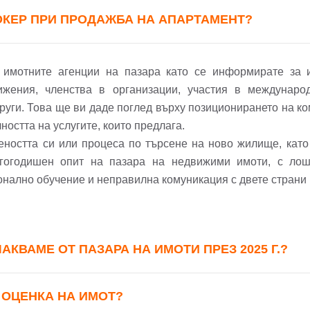
Вход като гост
Заяви оглед
ОКЕР ПРИ ПРОДАЖБА НА АПАРТАМЕНТ?
или използвай профил
Вход с Google
Вход с Facebook
 имотните агенции на пазара като се информирате за и
ижения, членства в организации, участия в междунаро
руги. Това ще ви даде поглед върху позиционирането на к
ността на услугите, които предлага.
веността си или процеса по търсене на ново жилище, като
гогодишен опит на пазара на недвижими имоти, с лоша
онално обучение и неправилна комуникация с двете страни 
КВАМЕ ОТ ПАЗАРА НА ИМОТИ ПРЕЗ 2025 Г.?
 ОЦЕНКА НА ИМОТ?