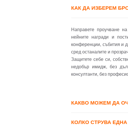
КАК ДА ИЗБЕРЕМ БР
Направете проучване на
нейните награди и пост
конференции, събития и д
сред останалите и прозрач
Защитете себе си, собст
недобър имидж, без дъл
консултанти, без професи
КАКВО МОЖЕМ ДА ОЧА
КОЛКО СТРУВА ЕДНА