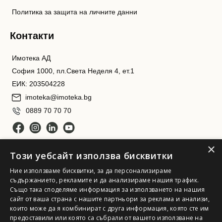
Политика за защита на личните данни
Контакти
Имотека АД
София 1000, пл.Света Неделя 4, ет.1
ЕИК: 203504228
imoteka@imoteka.bg
0889 70 70 70
×
Този уебсайт използва бисквитки
Ние използваме бисквитки, за да персонализираме
съдържанието, рекламите и да анализираме нашия трафик.
Също така споделяме информация за използването на нашия
сайт от ваша страна с нашите партньори за реклама и анализи,
Имотека АД. Всички права запазени
които може да я комбинират с друга информация, която сте им
предоставили или която са събрали от вашето използване на