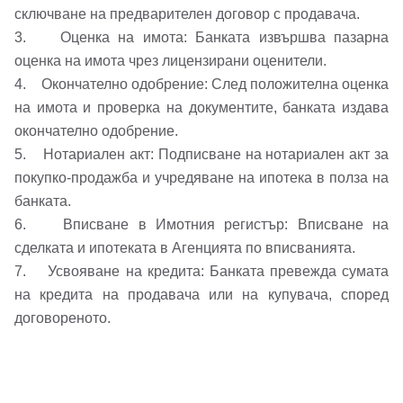
сключване на предварителен договор с продавача.
3. Оценка на имота: Банката извършва пазарна
Вход
Регистрация
Име*
оценка на имота чрез лицензирани оценители.
4. Окончателно одобрение: След положителна оценка
Имейл Адрес
на имота и проверка на документите, банката издава
окончателно одобрение.
Имейл адрес*
5. Нотариален акт: Подписване на нотариален акт за
покупко-продажба и учредяване на ипотека в полза на
Парола
банката.
6. Вписване в Имотния регистър: Вписване на
Телефон*
Вашето запитване стигна до нас. Ще
сделката и ипотеката в Агенцията по вписванията.
▼
7. Усвояване на кредита: Банката превежда сумата
се обадим възможно най-бързо.
Забравена парола?
на кредита на продавача или на купувача, според
договореното.
Вход