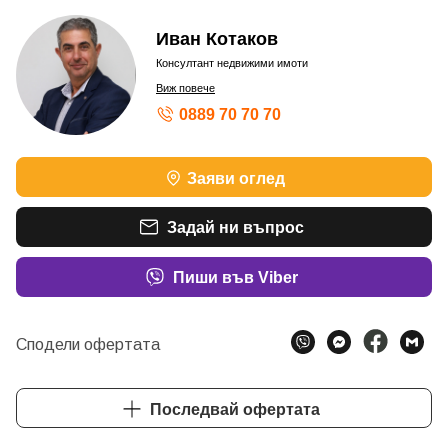
Иван Котаков
Консултант недвижими имоти
Виж повече
0889 70 70 70
Заяви оглед
Задай ни въпрос
Пиши във Viber
Сподели офертата
Последвай офертата