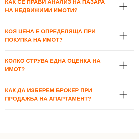
Вход като гост
КАК СЕ ПРАВИ АНАЛИЗ НА ПАЗАРА
НА НЕДВИЖИМИ ИМОТИ?
или използвай профил
Вход с Google
Заяви оглед
КОЯ ЦЕНА Е ОПРЕДЕЛЯЩА ПРИ
ПОКУПКА НА ИМОТ?
Вход с Facebook
КОЛКО СТРУВА ЕДНА ОЦЕНКА НА
ИМОТ?
КАК ДА ИЗБЕРЕМ БРОКЕР ПРИ
ПРОДАЖБА НА АПАРТАМЕНТ?