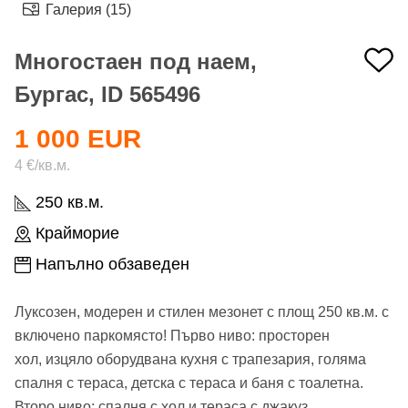
Галерия (15)
Многостаен под наем,
Бургас, ID 565496
1 000 EUR
4 €/кв.м.
250 кв.м.
Крайморие
Напълно обзаведен
Луксозен, модерен и стилен мезонет с площ 250 кв.м. с
включено паркомясто! Първо ниво: просторен
хол, изцяло оборудвана кухня с трапезария, голяма
спалня с тераса, детска с тераса и баня с тоалетна.
Второ ниво: спалня с хол и тераса с джакуз
...