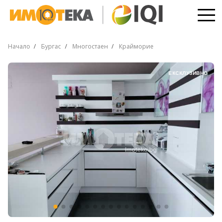
Начало
Бургас
Многостаен
Крайморие
ЕКСКЛУЗИВНО