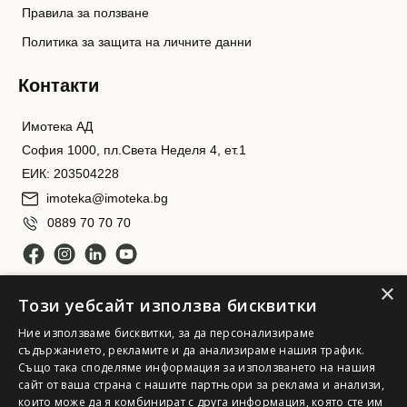
Правила за ползване
Политика за защита на личните данни
Контакти
Имотека АД
София 1000, пл.Света Неделя 4, ет.1
ЕИК: 203504228
imoteka@imoteka.bg
0889 70 70 70
×
Този уебсайт използва бисквитки
Ние използваме бисквитки, за да персонализираме
съдържанието, рекламите и да анализираме нашия трафик.
Също така споделяме информация за използването на нашия
сайт от ваша страна с нашите партньори за реклама и анализи,
Имотека АД. Всички права запазени
които може да я комбинират с друга информация, която сте им