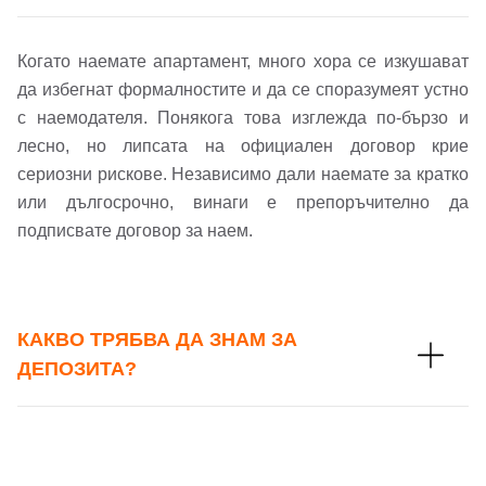
Когато наемате апартамент, много хора се изкушават
Вход
Регистрация
Име*
да избегнат формалностите и да се споразумеят устно
с наемодателя. Понякога това изглежда по-бързо и
Имейл Адрес
лесно, но липсата на официален договор крие
сериозни рискове. Независимо дали наемате за кратко
Имейл адрес*
или дългосрочно, винаги е препоръчително да
подписвате договор за наем.
Парола
Телефон*
Вашето запитване стигна до нас. Ще
▼
КАКВО ТРЯБВА ДА ЗНАМ ЗА
се обадим възможно най-бързо.
Забравена парола?
ДЕПОЗИТА?
Вход