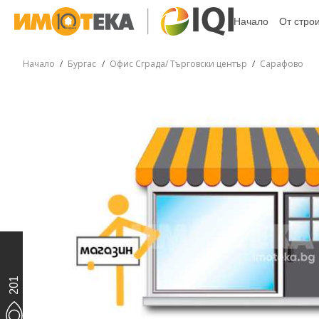
Начало
От стро
Начало
Бургас
Офис Сграда/ Търговски център
Сарафово
201