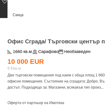
Скица
Офис Сграда/ Търговски център по
1660 кв.м.
Сарафово
Необзаведен
10 000 EUR
6 €/кв.м.
Две търговски помещения под наем с обща площ 1 660 к
офисни помещения. Състояние на сградата: Добро. Въз
достъп. Подходящо за: Магазини, всякакъв тип произ
...
Оферта от партньор на Имотека