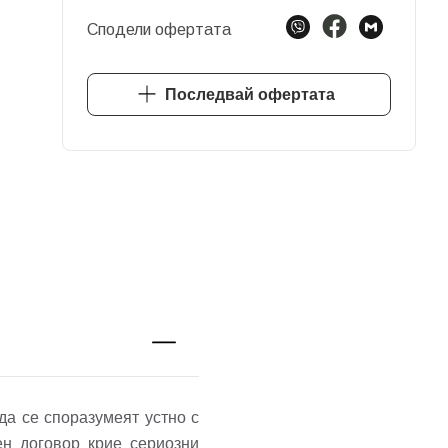
Сподели офертата
Последвай офертата
да се споразумеят устно с
ен договор крие сериозни