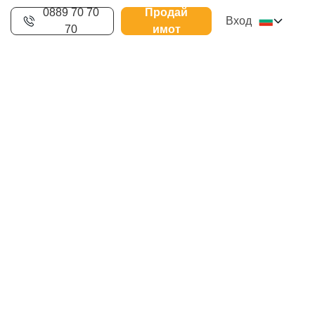
0889 70 70
Продай
Вход
70
имот