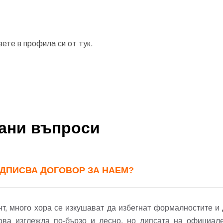
зете в профила си от
тук.
бре дошъл!
вани въпроси
Вход
Регистрация
*
ОДПИСВА ДОГОВОР ЗА НАЕМ?
йл Адрес
л адрес*
т, много хора се изкушават да избегнат формалностите и 
ова изглежда по-бързо и лесно, но липсата на официал