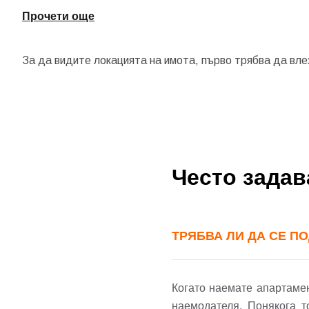
Прочети още
За да видите локацията на имота, първо трябва да вле
До
Често зада
Име
ТРЯБВА ЛИ ДА СЕ П
Име
Имей
Когато наемате апартамен
наемодателя. Понякога т