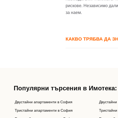
Пар
рискове. Независимо дали
за наем.
Теле
Забр
КАКВО ТРЯБВА ДА З
Популярни търсения в Имотека:
Двустайни апартаменти в София
Двустайни
Тристайни апартаменти в София
Тристайни