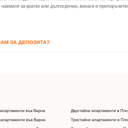
ола
 наемате за кратко или дългосрочно, винаги е препоръчите
Вашето запитване стигна до нас. Ще
фон*
се обадим възможно най-бързо.
авена парола?
▼
НАМ ЗА ДЕПОЗИТА?
Вход
Вход като гост
Заяви оглед
или използвай профил
Вход с Google
Вход с Facebook
 апартаменти във Варна
Двустайни апартаменти в Пло
 апартаменти във Варна
Тристайни апартаменти в Пл