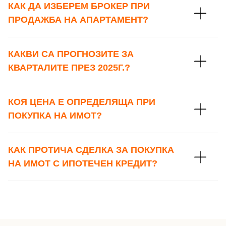
КАК ДА ИЗБЕРЕМ БРОКЕР ПРИ
Телефон*
ПРОДАЖБА НА АПАРТАМЕНТ?
Вашето запитване стигна до нас. Ще
▼
се обадим възможно най-бързо.
Забравена парола?
КАКВИ СА ПРОГНОЗИТЕ ЗА
КВАРТАЛИТЕ ПРЕЗ 2025Г.?
Вход
КОЯ ЦЕНА Е ОПРЕДЕЛЯЩА ПРИ
ПОКУПКА НА ИМОТ?
Вход като гост
или използвай профил
КАК ПРОТИЧА СДЕЛКА ЗА ПОКУПКА
Вход с Google
Заяви оглед
НА ИМОТ С ИПОТЕЧЕН КРЕДИТ?
Вход с Facebook