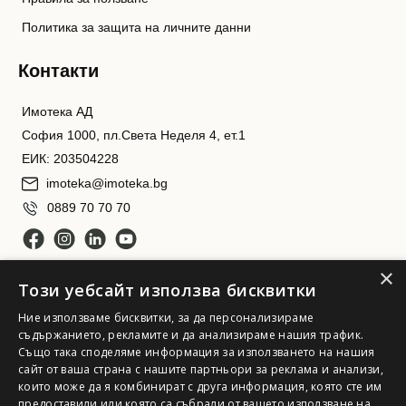
Политика за защита на личните данни
Контакти
Имотека АД
София 1000, пл.Света Неделя 4, ет.1
ЕИК: 203504228
imoteka@imoteka.bg
0889 70 70 70
×
Този уебсайт използва бисквитки
Ние използваме бисквитки, за да персонализираме
съдържанието, рекламите и да анализираме нашия трафик.
Също така споделяме информация за използването на нашия
сайт от ваша страна с нашите партньори за реклама и анализи,
Имотека АД. Всички права запазени
които може да я комбинират с друга информация, която сте им
предоставили или която са събрали от вашето използване на