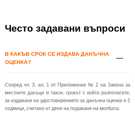
Често задавани въпроси
В КАКЪВ СРОК СЕ ИЗДАВА ДАНЪЧНА
Добре дошъл!
ОЦЕНКА?
Вход
Регистрация
Име*
Според чл. 3, ал. 1 от Приложение № 2 на Закона за
местните данъци и такси, срокът с който разполагате,
за издаване на удостоверението за данъчна оценка е 2
Имейл Адрес
седмици, считано от деня на подаване на молбата.
Имейл адрес*
Парола