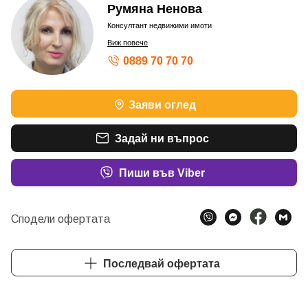
Румяна Ненова
Консултант недвижими имоти
Виж повече
0889 70 70 70
Заяви оглед
Задай ни въпрос
Пиши във Viber
Сподели офертата
Последвай офертата