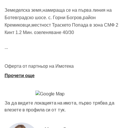
Земеделска земя,намираща се на първа линия на
Ботевградско шосе. с. Горни Богров,район
Кремиковци,местност Траскето Попада в зона СМФ 2
Кинт 1.2 Мин. озеленяване 40/30
...
Оферта от партньор на Имотека
Прочети още
За да видите локацията на имота, първо трябва да
влезете в профила си от
тук.