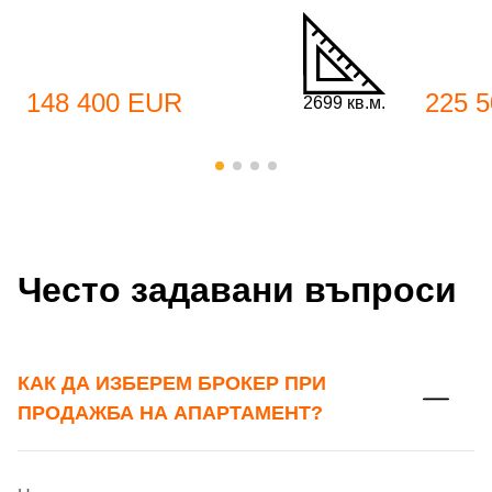
148 400 EUR
225 
2699 кв.м.
Добре дошъл!
Често задавани въпроси
Вход
Регистрация
Име*
Имейл Адрес
КАК ДА ИЗБЕРЕМ БРОКЕР ПРИ
ПРОДАЖБА НА АПАРТАМЕНТ?
Имейл адрес*
Парола