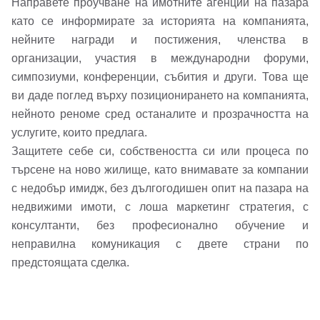
Направете проучване на имотните агенции на пазара
като се информирате за историята на компанията,
Телефон*
нейните награди и постижения, членства в
Вашето запитване стигна до нас. Ще
▼
организации, участия в международни форуми,
се обадим възможно най-бързо.
Забравена парола?
симпозиуми, конференции, събития и други. Това ще
ви даде поглед върху позиционирането на компанията,
Вход
нейното реноме сред останалите и прозрачността на
услугите, които предлага.
Защитете себе си, собствеността си или процеса по
Вход като гост
търсене на ново жилище, като внимавате за компании
с недобър имидж, без дългогодишен опит на пазара на
или използвай профил
недвижими имоти, с лоша маркетинг стратегия, с
Вход с Google
консултанти, без професионално обучение и
Заяви оглед
неправилна комуникация с двете страни по
предстоящата сделка.
Вход с Facebook