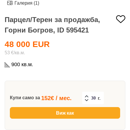
Галерия (1)
Парцел/Терен за продажба,
Горни Богров, ID 595421
48 000 EUR
53 €/кв.м.
900 кв.м.
152
€ / мес.
Купи само за
г.
Виж как