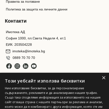
Правила за ползване
Политика за защита на личните данни
Контакти
Имотека АД
София 1000, пл.Света Неделя 4, ет.1
ЕИК: 203504228
imoteka@imoteka.bg
0889 70 70 70
×
Този уебсайт използва бисквитки
Ние използваме бисквитки, за да персонализираме
съдържанието, рекламите и да анализираме нашия трафик.
Също така споделяме информация за използването на нашия
Имотека АД. Всички права запазени
сайт от ваша страна с нашите партньори за реклама и анализи,
които може да я комбинират с друга информация, която сте им