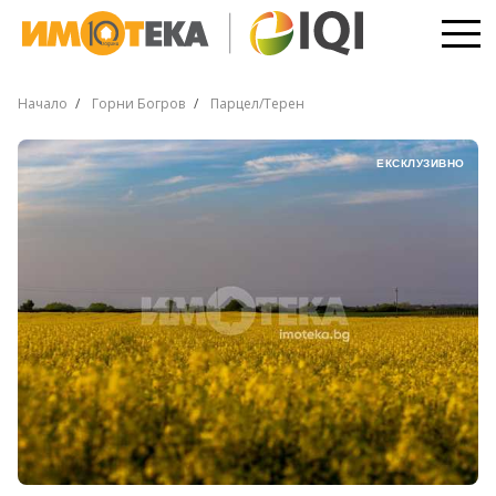
Начало
Горни Богров
Парцел/Терен
ЕКСКЛУЗИВНО