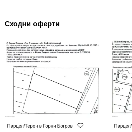
Сходни оферти
ЕКСКЛУЗИВНО
Парцел/Терен в Горни Богров
Парцел/