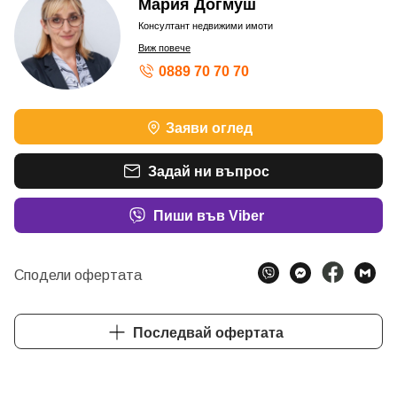
Мария Догмуш
Консултант недвижими имоти
Виж повече
0889 70 70 70
Заяви оглед
Задай ни въпрос
Пиши във Viber
Сподели офертата
Последвай офертата