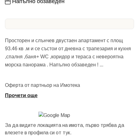
Напълно обзаведен
Просторен и слънчев двустаен апартамент с площ
93.46 кв .м и се състои от дневна с трапезария и кухня
,спалня ,баня+ WC ,коридор и тераса с невероятна
морска панорама . Напълно обзаведен !
...
Оферта от партньор на Имотека
Прочети още
За да видите локацията на имота, първо трябва да
влезете в профила си от
тук.