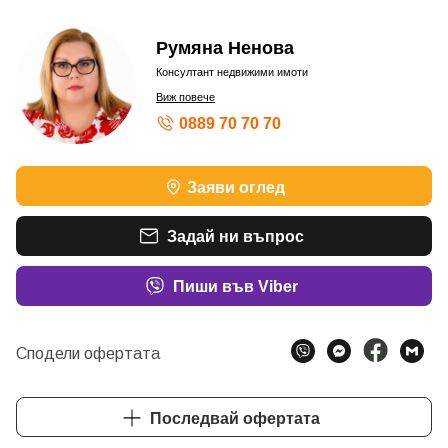
Румяна Ненова
Консултант недвижими имоти
Виж повече
0889 70 70 70
Заяви оглед
Задай ни въпрос
Пиши във Viber
Сподели офертата
Последвай офертата