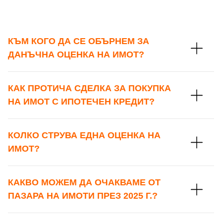
Парола
Телефон*
КЪМ КОГО ДА СЕ ОБЪРНЕМ ЗА
Вашето запитване стигна до нас. Ще
ДАНЪЧНА ОЦЕНКА НА ИМОТ?
▼
се обадим възможно най-бързо.
Забравена парола?
КАК ПРОТИЧА СДЕЛКА ЗА ПОКУПКА
Вход
НА ИМОТ С ИПОТЕЧЕН КРЕДИТ?
Вход като гост
КОЛКО СТРУВА ЕДНА ОЦЕНКА НА
ИМОТ?
или използвай профил
Вход с Google
Заяви оглед
КАКВО МОЖЕМ ДА ОЧАКВАМЕ ОТ
ПАЗАРА НА ИМОТИ ПРЕЗ 2025 Г.?
Вход с Facebook