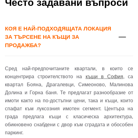
Често задавани въпроси
КОЯ Е НАЙ-ПОДХОДЯЩАТА ЛОКАЦИЯ
ЗА ТЪРСЕНЕ НА КЪЩИ ЗА
ПРОДАЖБА?
Сред най-предпочитаните квартали, в които се
Добре дошъл!
концентрира строителството на
къщи в София
, са
квартал Бояна, Драгалевци, Симеоново, Малинова
Долина и Горна баня. Те предлагат разнообразие от
Вход
Регистрация
Име*
имоти както на по-достъпни цени, така и къщи, които
спафат към луксозния имотен сегмент. Центъра на
Имейл Адрес
града предлага къщи с класическа архитектура,
обикновено снабдени с двор към сградата и обособен
Имейл адрес*
паркинг.