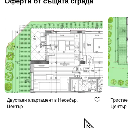
Оферти от същата сграда
Двустаен апартамент в Несебър,
Тристае
Център
Център