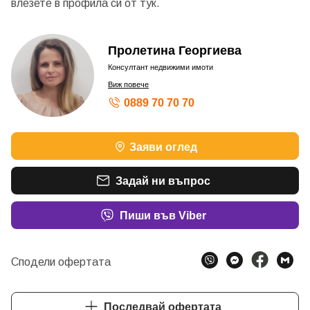
влезете в профила си от
тук.
Пролетина Георгиева
Консултант недвижими имоти
Виж повече
0889 70 70 70
Заяви оглед
Задай ни въпрос
Пиши във Viber
Сподели офертата
Последвай офертата