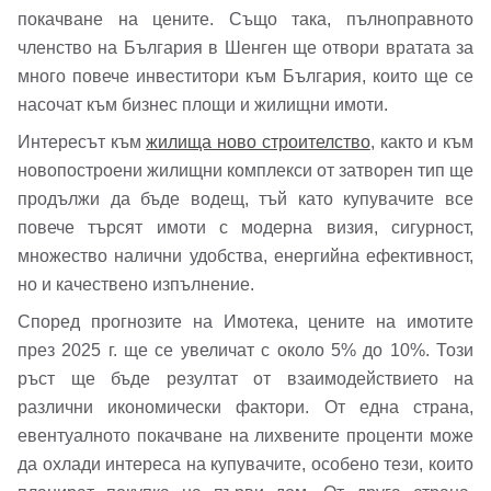
Вход
покачване на цените. Също така, пълноправното
членство на България в Шенген ще отвори вратата за
много повече инвеститори към България, които ще се
Вход като гост
насочат към бизнес площи и жилищни имоти.
или използвай профил
Интересът към
жилища ново строителство
, както и към
новопостроени жилищни комплекси от затворен тип ще
Вход с Google
Заяви оглед
продължи да бъде водещ, тъй като купувачите все
повече търсят имоти с модерна визия, сигурност,
Вход с Facebook
множество налични удобства, енергийна ефективност,
но и качествено изпълнение.
Според прогнозите на Имотека, цените на имотите
през 2025 г. ще се увеличат с около 5% до 10%. Този
ръст ще бъде резултат от взаимодействието на
различни икономически фактори. От една страна,
евентуалното покачване на лихвените проценти може
да охлади интереса на купувачите, особено тези, които