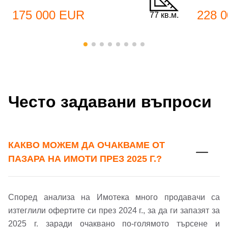
175 000 EUR
228 
77 кв.м.
Добре дошъл!
Вход
Регистрация
Име*
Често задавани въпроси
Имейл Адрес
Имейл адрес*
КАКВО МОЖЕМ ДА ОЧАКВАМЕ ОТ
Парола
ПАЗАРА НА ИМОТИ ПРЕЗ 2025 Г.?
Телефон*
Вашето запитване стигна до нас. Ще
▼
Според анализа на Имотека много продавачи са
се обадим възможно най-бързо.
Забравена парола?
изтеглили офертите си през 2024 г., за да ги запазят за
2025 г. заради очаквано по-голямото търсене и