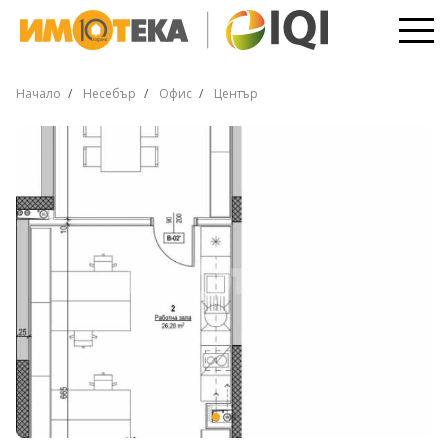
Начало
Несебър
Офис
Център