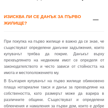
ИЗИСКВА ЛИ СЕ ДАНЪК ЗА ПЪРВО
Добре дошъл!
ЖИЛИЩЕ?
Вход
Регистрация
При покупка на първо жилище е важно да се знае, че
съществуват определени данъчни задължения, които
Имейл Адрес
купувачът трябва да покрие. Данъкът върху
прехвърлянето на недвижим имот се определя от
законодателството и често зависи от стойността на
имота и местоположението му.
Парола
В България купувачът на първо жилище обикновено
плаща нотариални такси и данък за прехвърляне на
собствеността, като размерът може да варира в
различните общини. Съществуват и определени
Забравена парола?
облекчения и намаления за първи дом, които е добре