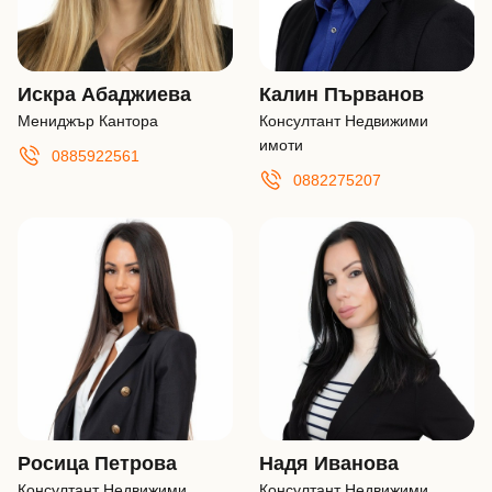
Искра Абаджиева
Калин Първанов
Мениджър Кантора
Консултант Недвижими
имоти
0885922561
0882275207
Росица Петрова
Надя Иванова
Консултант Недвижими
Консултант Недвижими