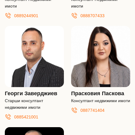
имоти
имоти
0889244901
0888707433
Георги Заверджиев
Прасковия Паскова
Старши консултант
Консултант недвижими имоти
недвижими имоти
0887741404
0885421001