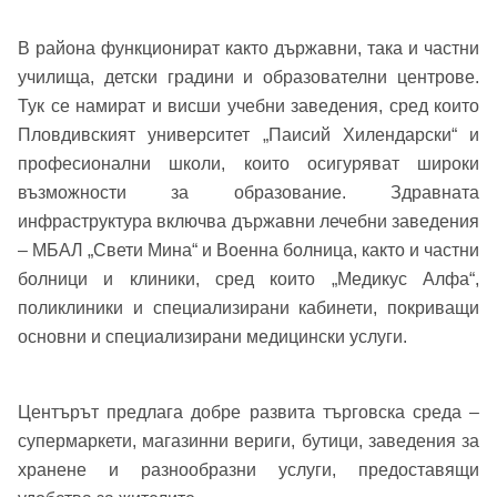
В района функционират както държавни, така и частни
училища, детски градини и образователни центрове.
Тук се намират и висши учебни заведения, сред които
Пловдивският университет „Паисий Хилендарски“ и
професионални школи, които осигуряват широки
възможности за образование. Здравната
инфраструктура включва държавни лечебни заведения
– МБАЛ „Свети Мина“ и Военна болница, както и частни
болници и клиники, сред които „Медикус Алфа“,
поликлиники и специализирани кабинети, покриващи
основни и специализирани медицински услуги.
Центърът предлага добре развита търговска среда –
супермаркети, магазинни вериги, бутици, заведения за
хранене и разнообразни услуги, предоставящи