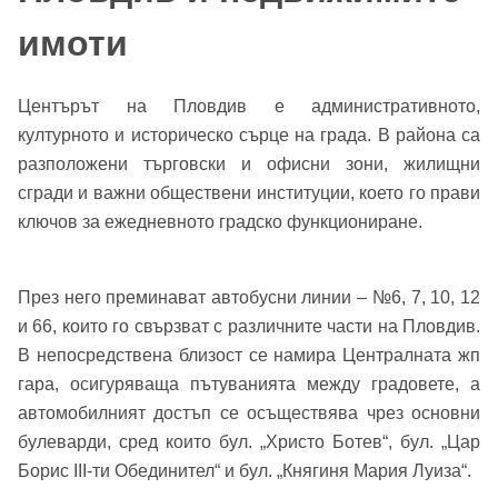
имоти
Центърът на Пловдив е административното,
културното и историческо сърце на града. В района са
разположени търговски и офисни зони, жилищни
сгради и важни обществени институции, което го прави
ключов за ежедневното градско функциониране.
През него преминават автобусни линии – №6, 7, 10, 12
и 66, които го свързват с различните части на Пловдив.
В непосредствена близост се намира Централната жп
гара, осигуряваща пътуванията между градовете, а
автомобилният достъп се осъществява чрез основни
булеварди, сред които бул. „Христо Ботев“, бул. „Цар
Борис III-ти Обединител“ и бул. „Княгиня Мария Луиза“.