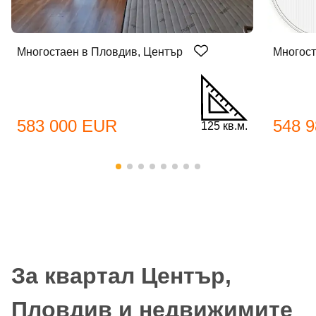
Многостаен в Пловдив, Център
Многост
583 000 EUR
548 
125 кв.м.
За квартал Център,
Пловдив и недвижимите