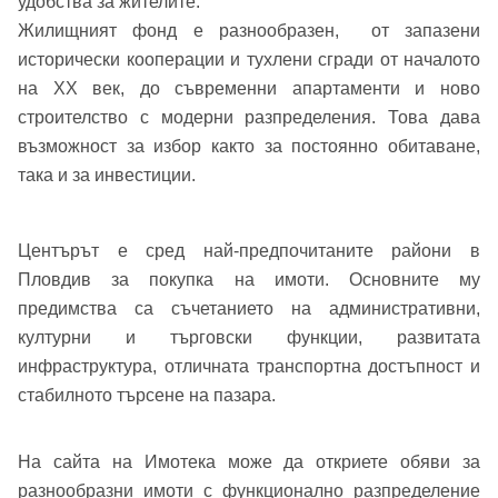
удобства за жителите.
Добре дошъл!
Жилищният фонд е разнообразен, от запазени
исторически кооперации и тухлени сгради от началото
на XX век, до съвременни апартаменти и ново
Вход
Регистрация
Име*
строителство с модерни разпределения. Това дава
възможност за избор както за постоянно обитаване,
Имейл Адрес
така и за инвестиции.
Имейл адрес*
Центърът е сред най-предпочитаните райони в
Пловдив за покупка на имоти. Основните му
Парола
предимства са съчетанието на административни,
Телефон*
културни и търговски функции, развитата
Вашето запитване стигна до нас. Ще
инфраструктура, отличната транспортна достъпност и
▼
се обадим възможно най-бързо.
Забравена парола?
стабилното търсене на пазара.
Вход
На сайта на Имотека може да откриете обяви за
разнообразни имоти с функционално разпределение