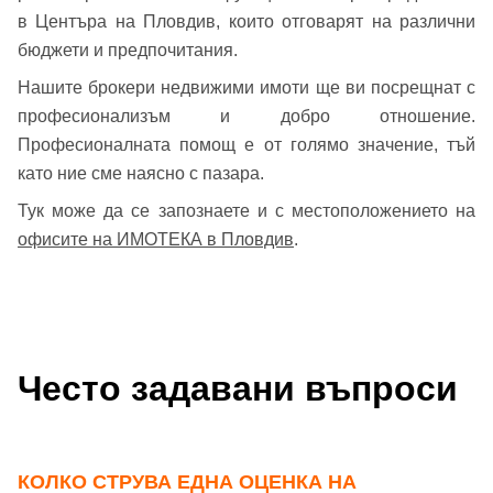
в Центъра на Пловдив, които отговарят на различни
бюджети и предпочитания.
Вход като гост
Нашите брокери недвижими имоти ще ви посрещнат с
или използвай профил
професионализъм и добро отношение.
Вход с Google
Професионалната помощ е от голямо значение, тъй
Заяви оглед
като ние сме наясно с пазара.
Вход с Facebook
Тук може да се запознаете и с местоположението на
офисите на ИМОТЕКА в Пловдив
.
Често задавани въпроси
КОЛКО СТРУВА ЕДНА ОЦЕНКА НА