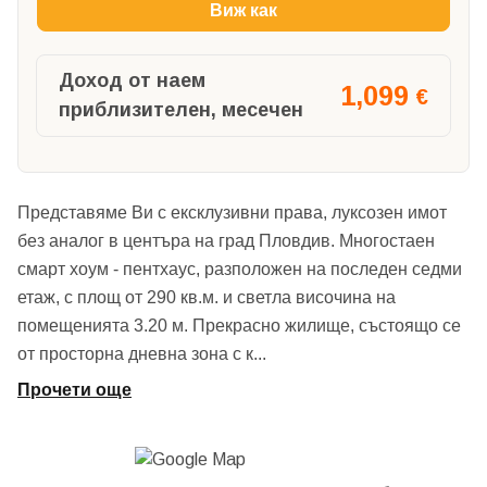
Виж как
Доход от наем
1,099
€
приблизителен, месечен
Представяме Ви с ексклузивни права, луксозен имот
без аналог в центъра на град Пловдив. Многостаен
смарт хоум - пентхаус, разположен на последен седми
етаж, с площ от 290 кв.м. и светла височина на
помещенията 3.20 м. Прекрасно жилище, състоящо се
от просторна дневна зона с к
...
Прочети още