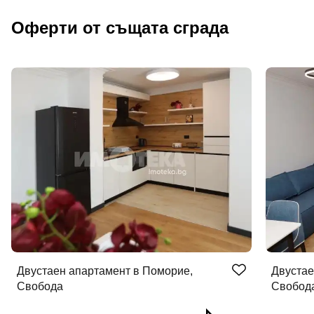
Оферти от същата сграда
Двустаен апартамент в Поморие,
Двустае
Свобода
Свобод
Добре дошъл!