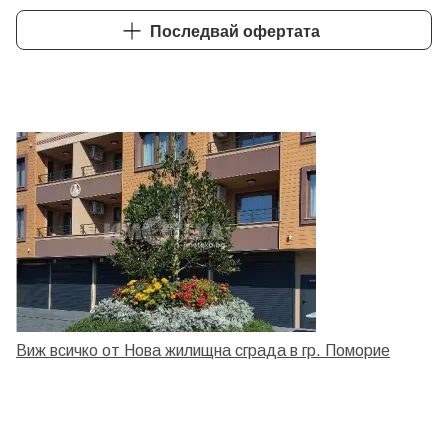
Последвай офертата
Виж всичко от Нова жилищна сграда в гр. Поморие