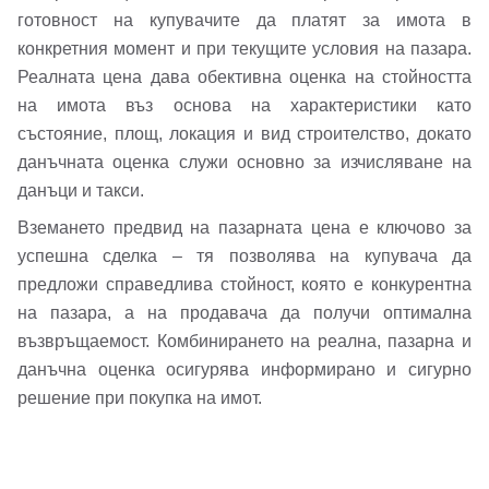
Вход като гост
готовност на купувачите да платят за имота в
или използвай профил
конкретния момент и при текущите условия на пазара.
Реалната цена дава обективна оценка на стойността
Вход с Google
на имота въз основа на характеристики като
Заяви оглед
състояние, площ, локация и вид строителство, докато
Вход с Facebook
данъчната оценка служи основно за изчисляване на
данъци и такси.
Вземането предвид на пазарната цена е ключово за
успешна сделка – тя позволява на купувача да
предложи справедлива стойност, която е конкурентна
на пазара, а на продавача да получи оптимална
възвръщаемост. Комбинирането на реална, пазарна и
данъчна оценка осигурява информирано и сигурно
решение при покупка на имот.