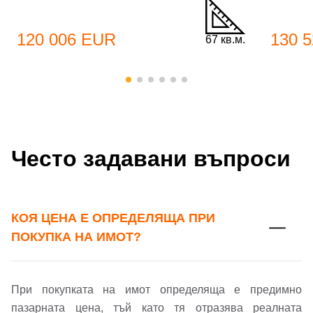
120 006 EUR
130 
Вход
Регистрация
67 кв.м.
Име*
Имейл Адрес
Имейл адрес*
Парола
Често задавани въпроси
Телефон*
Вашето запитване стигна до нас. Ще
▼
КОЯ ЦЕНА Е ОПРЕДЕЛЯЩА ПРИ
се обадим възможно най-бързо.
Забравена парола?
ПОКУПКА НА ИМОТ?
Вход
При покупката на имот определяща е предимно
пазарната цена, тъй като тя отразява реалната