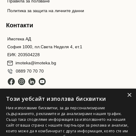
Правила за ползване
Политика за защита на личните данни
Контакти
Имотека АД
София 1000, пл.Света Неделя 4, ет.1
ЕИК: 203504228
imoteka@imoteka.bg
0889 70 70 70
×
Този уебсайт използва бисквитки
Ние използваме бисквитки, за да персонализираме
съдържанието, рекламите и да анализираме нашия трафик.
Също така споделяме информация за използването на нашия
сайт от ваша страна с нашите партньори за реклама и анализи,
Имотека АД. Всички права запазени
които може да я комбинират с друга информация, която сте им