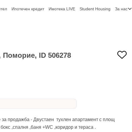
ител
Ипотечен кредит
Имотека LIVE
Student Housing
За нас
 Поморие, ID 506278
 за продажба - Двустаен тухлен апартамент с площ
 бокс ,спалня ,баня +WC ,коридор и тераса .