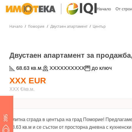
Начало
От стро
Начало
Поморие
Двустаен апартамент
Център
Двустаен апартамент за продажба,
68.63 кв.м.
XXXXXXXXXX
до ключ
XXX EUR
XXX €/кв.м.
395
Елитна сграда в центъра на град Поморие! Предлагаме
68.63 кв.м и се състои от просторна дневна с кухненски