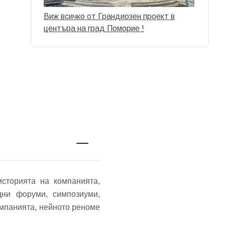
Виж всичко от Грандиозен проект в
центъра на град Поморие !
сторията на компанията,
дни форуми, симпозиуми,
омпанията, нейното реноме