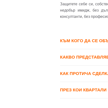
Име
Защитете себе си, собст
недобър имидж, без дъл
консултанти, без професи
Имей
Пар
КЪМ КОГО ДА СЕ ОБ
Теле
Забр
КАКВО ПРЕДСТАВЛЯ
КАК ПРОТИЧА СДЕЛК
ПРЕЗ КОИ КВАРТАЛИ