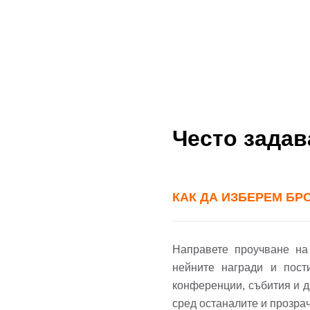
Често зада
КАК ДА ИЗБЕРЕМ БР
До
Направете проучване на
нейните награди и пост
конференции, събития и д
Име
сред останалите и прозрач