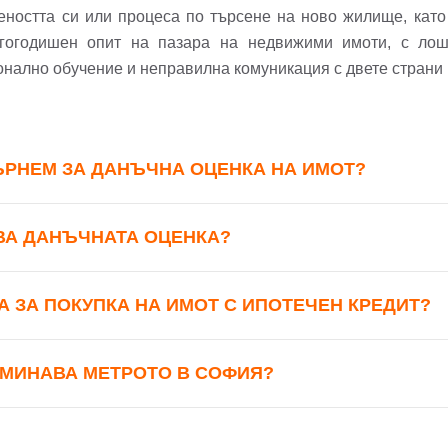
йл Адрес
веността си или процеса по търсене на ново жилище, като
гогодишен опит на пазара на недвижими имоти, с лоша
онално обучение и неправилна комуникация с двете страни 
л адрес*
ола
Вашето запитване стигна до нас. Ще
ЪРНЕМ ЗА ДАНЪЧНА ОЦЕНКА НА ИМОТ?
фон*
се обадим възможно най-бързо.
авена парола?
▼
ВА ДАНЪЧНАТА ОЦЕНКА?
Вход
А ЗА ПОКУПКА НА ИМОТ С ИПОТЕЧЕН КРЕДИТ?
Вход като гост
Заяви оглед
 МИНАВА МЕТРОТО В СОФИЯ?
или използвай профил
Вход с Google
Вход с Facebook