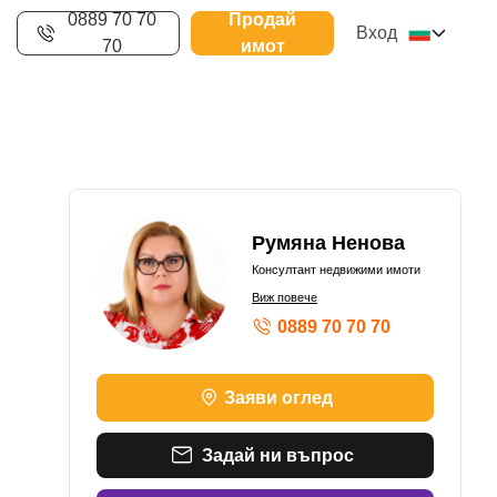
0889 70 70
Продай
Вход
70
имот
Румяна Ненова
Консултант недвижими имоти
Виж повече
0889 70 70 70
Заяви оглед
Задай ни въпрос