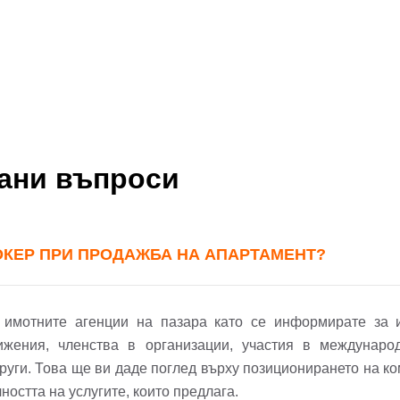
вани въпроси
ОКЕР ПРИ ПРОДАЖБА НА АПАРТАМЕНТ?
бре дошъл!
 имотните агенции на пазара като се информирате за и
ижения, членства в организации, участия в междунаро
Вход
Регистрация
руги. Това ще ви даде поглед върху позиционирането на к
*
ността на услугите, които предлага.