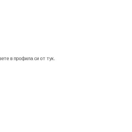
зете в профила си от
тук.