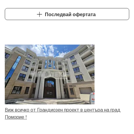
Последвай офертата
Виж всичко от Грандиозен проект в центъра на град
Поморие !