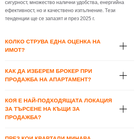
Имейл адрес*
сигурност, множество налични удобства, енергийна
ефективност, но и качествено изпълнение. Тези
тенденции ще се запазят и през 2025 г.
Парола
Телефон*
Вашето запитване стигна до нас. Ще
КОЛКО СТРУВА ЕДНА ОЦЕНКА НА
▼
се обадим възможно най-бързо.
ИМОТ?
Забравена парола?
Вход
КАК ДА ИЗБЕРЕМ БРОКЕР ПРИ
ПРОДАЖБА НА АПАРТАМЕНТ?
Вход като гост
КОЯ Е НАЙ-ПОДХОДЯЩАТА ЛОКАЦИЯ
или използвай профил
ЗА ТЪРСЕНЕ НА КЪЩИ ЗА
ПРОДАЖБА?
Вход с Google
Заяви оглед
Вход с Facebook
ПРЕЗ КОИ КВАРТАЛИ МИНАВА