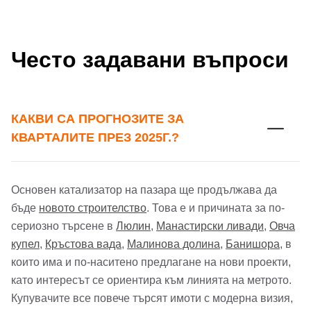
Често задавани въпроси
КАКВИ СА ПРОГНОЗИТЕ ЗА
КВАРТАЛИТЕ ПРЕЗ 2025Г.?
Добре дошъл!
Основен катализатор на пазара ще продължава да
бъде
новото строителство
. Това е и причината за по-
сериозно търсене в
Люлин
,
Манастирски ливади
,
Овча
Вход
Регистрация
купел
,
Кръстова вада
,
Малинова долина
,
Банишора
, в
Име*
които има и по-наситено предлагане на нови проекти,
като интересът се ориентира към линията на метрото.
Имейл Адрес
Купувачите все повече търсят имоти с модерна визия,