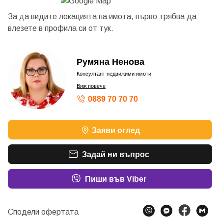
За да видите локацията на имота, първо трябва да
влезете в профила си от
тук.
Румяна Ненова
Консултант недвижими имоти
Виж повече
0889 70 70 70
Заяви оглед
Задай ни въпрос
Пиши във Viber
Сподели офертата