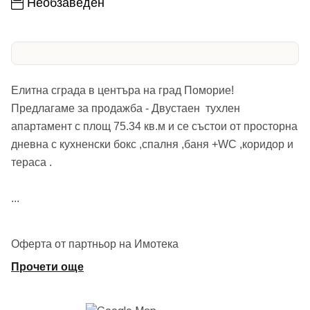
Необзаведен
Елитна сграда в центъра на град Поморие!
Предлагаме за продажба - Двустаен тухлен
апартамент с площ 75.34 кв.м и се състои от просторна
дневна с кухненски бокс ,спалня ,баня +WC ,коридор и
тераса .
...
Оферта от партньор на Имотека
Прочети още