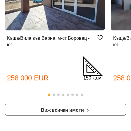
Къща/Вила във Варна, м-ст Боровец -
Къща/Ви
юг
юг
258 000 EUR
258 
150 кв.м.
Виж всички имоти