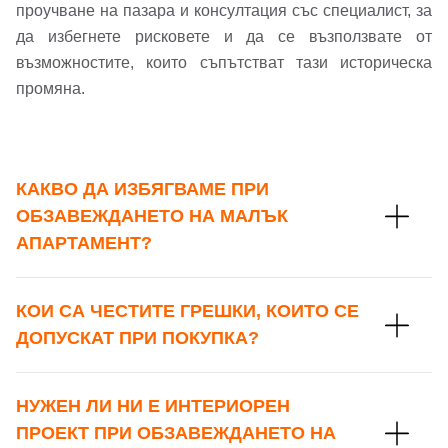
Имейл Адрес
проучване на пазара и консултация със специалист, за
да избегнете рисковете и да се възползвате от
възможностите, които съпътстват тази историческа
промяна.
Парола
КАКВО ДА ИЗБЯГВАМЕ ПРИ
Забравена парола?
ОБЗАВЕЖДАНЕТО НА МАЛЪК
АПАРТАМЕНТ?
Вход
КОИ СА ЧЕСТИТЕ ГРЕШКИ, КОИТО СЕ
ДОПУСКАТ ПРИ ПОКУПКА?
Вход като гост
или използвай профил
НУЖЕН ЛИ НИ Е ИНТЕРИОРЕН
Вход с Google
ПРОЕКТ ПРИ ОБЗАВЕЖДАНЕТО НА