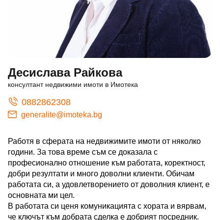
Десислава Райкова
консултант недвижими имоти в Имотека
0882862308
generalite@imoteka.bg
Работя в сферата на недвижимите имоти от няколко
години. За това време съм се доказала с
професионално отношение към работата, коректност,
добри резултати и много доволни клиенти. Обичам
работата си, а удовлетворението от доволния клиент, е
основната ми цел.
В работата си ценя комуникацията с хората и вярвам,
че ключът към добрата сделка е добрият посредник.