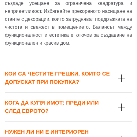
създаде усещане за ограничена квадратура и
Имейл Адрес
неприветливост. Избягвайте прекореното насищане на
стаите с декорации, които затрудняват поддръжката на
чистота и свежест в помещението. Балансът между
Парола
функционалност и естетика е ключов за създаване на
функционален и красив дом.
Забравена парола?
КОИ СА ЧЕСТИТЕ ГРЕШКИ, КОИТО СЕ
ДОПУСКАТ ПРИ ПОКУПКА?
Вход
КОГА ДА КУПЯ ИМОТ: ПРЕДИ ИЛИ
Вход като гост
СЛЕД ЕВРОТО?
или използвай профил
НУЖЕН ЛИ НИ Е ИНТЕРИОРЕН
Вход с Google