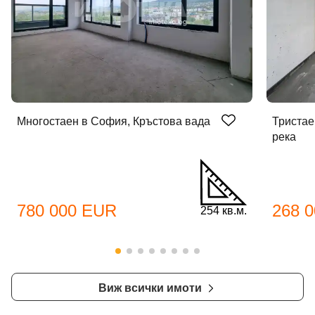
Многостаен в София, Кръстова вада
Тристае
река
780 000 EUR
268 
254 кв.м.
Виж всички имоти