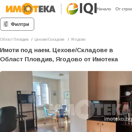
Начало
От стро
Филтри
Област Пловдив
Цехове/Складове
Ягодово
Имоти под наем. Цехове/Складове в
Област Пловдив, Ягодово от Имотека