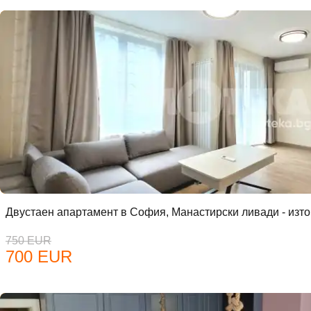
Забр
Двустаен апартамент в София, Манастирски ливади - изто
750 EUR
700 EUR