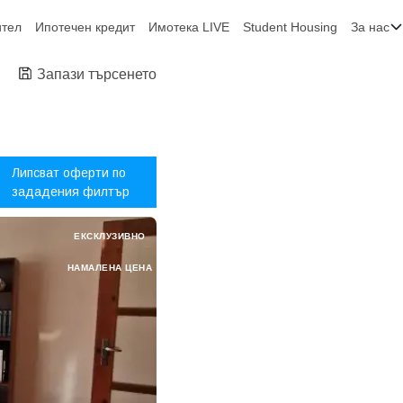
ител
Ипотечен кредит
Имотека LIVE
Student Housing
За нас
Запази търсенето
Липсват оферти по
зададения филтър
ЕКСКЛУЗИВНО
НАМАЛЕНА ЦЕНА