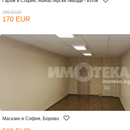
Гараж в София, Манастирски ливади - изток
200 EUR
170 EUR
Магазин в София, Борово