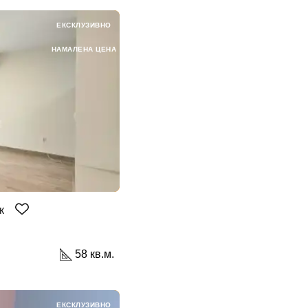
ЕКСКЛУЗИВНО
авена парола?
НАМАЛЕНА ЦЕНА
Вход
Вход като гост
или използвай профил
Вход с Google
Вход с Facebook
к
58 кв.м.
ЕКСКЛУЗИВНО