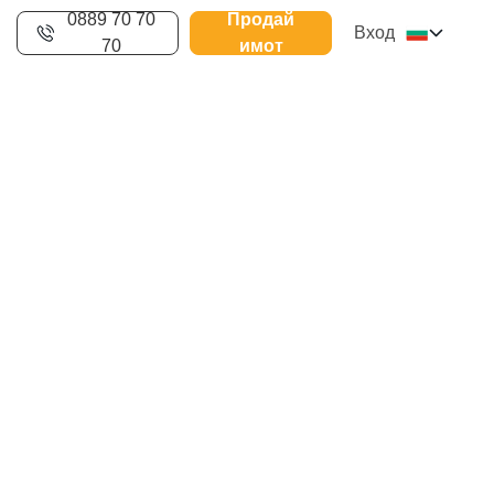
0889 70 70
Продай
Вход
70
имот