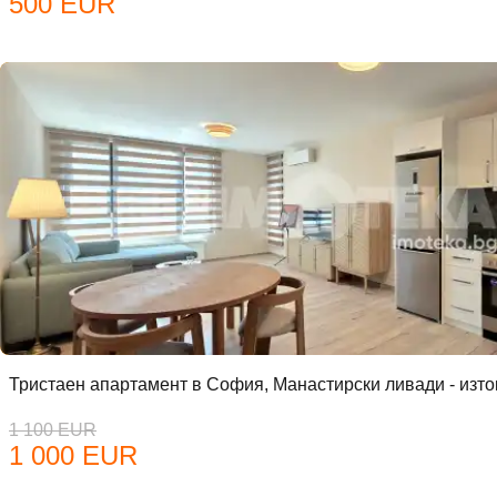
500 EUR
До
Име
Тристаен апартамент в София, Манастирски ливади - изто
1 100 EUR
1 000 EUR
Пар