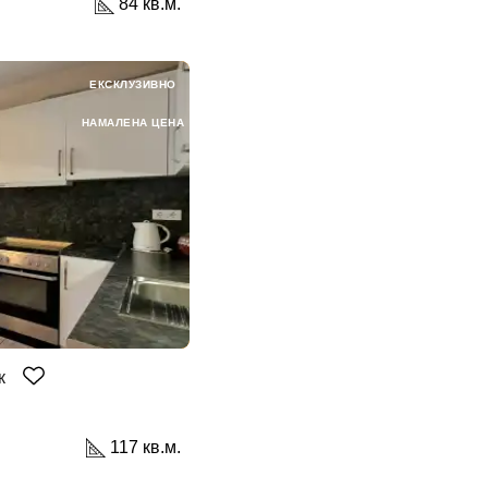
84 кв.м.
ЕКСКЛУЗИВНО
НАМАЛЕНА ЦЕНА
бре дошъл!
Вход
Регистрация
йл Адрес
к
ола
117 кв.м.