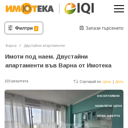
Филтри
Запази търсенето
2
Варна
Двустайни апартаменти
Имоти под наем. Двустайни
апартаменти във Варна от Имотека
103
резултатa
Сортирай по:
Цена
|
Дата
ЕКСКЛУЗИВНО
НАМАЛЕНА ЦЕНА
НОВА ОФЕРТА