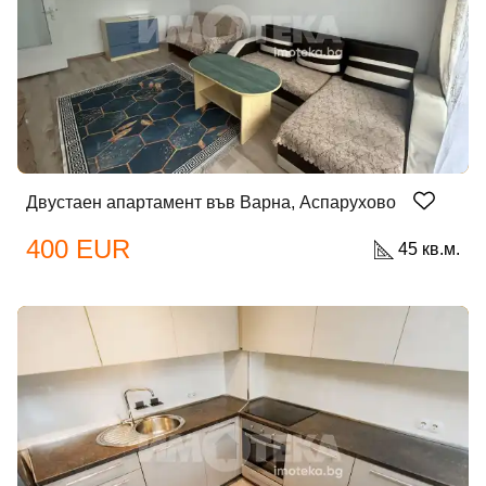
Вход като гост
или използвай профил
Вход с Google
Двустаен апартамент във Варна, Аспарухово
Вход с Facebook
400 EUR
45 кв.м.