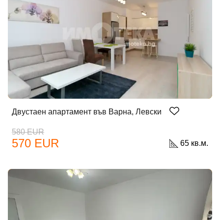
Добре дошъл!
Вход
Регистрация
Имейл Адрес
Двустаен апартамент във Варна, Левски
Парола
580 EUR
570 EUR
65 кв.м.
Забравена парола?
Вход