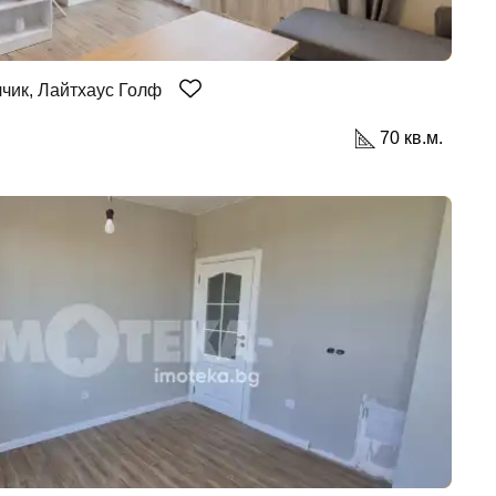
чик, Лайтхаус Голф
70 кв.м.