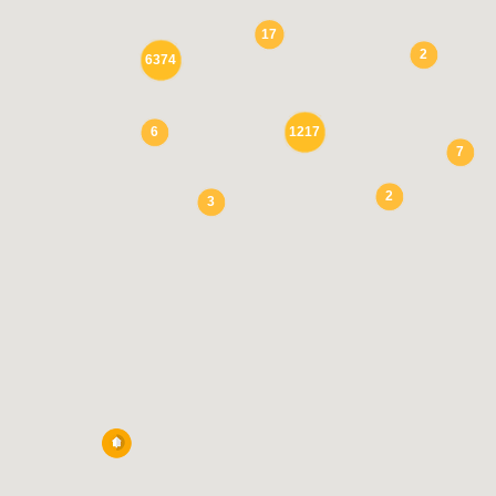
17
2
6374
Забр
6
1217
7
2
3