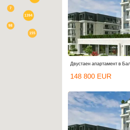
7
1394
авена парола?
98
155
Вход
Вход като гост
Двустаен апартамент в Ба
или използвай профил
148 800 EUR
Вход с Google
Вход с Facebook