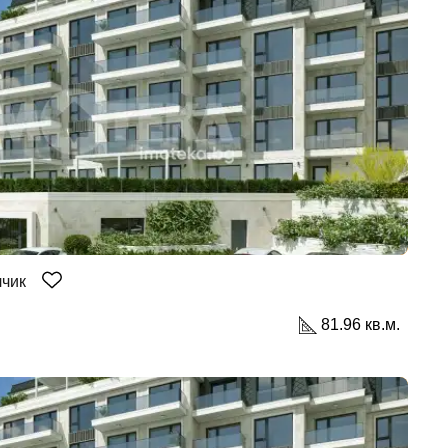
лчик
81.96 кв.м.