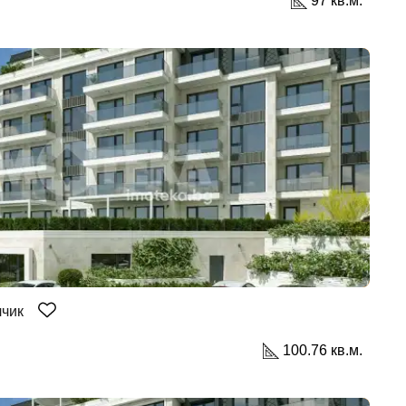
97 кв.м.
лчик
100.76 кв.м.