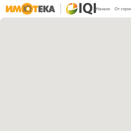
Начало
От стро