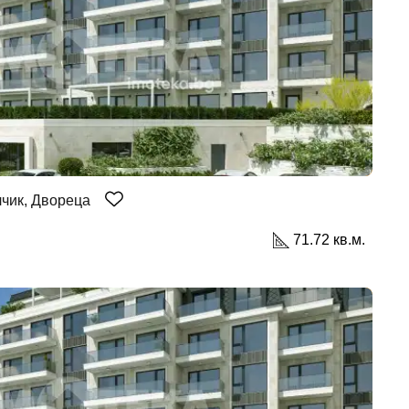
лчик, Двореца
71.72 кв.м.