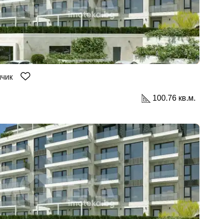
лчик
100.76 кв.м.