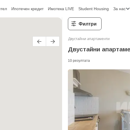
ител
Ипотечен кредит
Имотека LIVE
Student Housing
За нас
Филтри
Двустайни апартаменти
Двустайни апартаме
10
резултатa