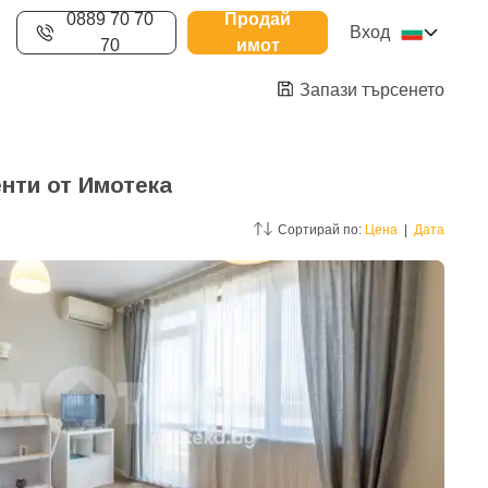
0889 70 70
Продай
Вход
70
имот
Запази търсенето
нти от Имотека
Сортирай по:
Цена
|
Дата