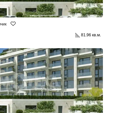
лчик
81.96 кв.м.