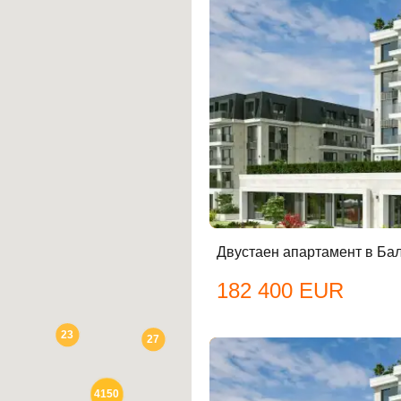
бре дошъл!
Вход
Регистрация
Двустаен апартамент в Ба
йл Адрес
182 400 EUR
23
27
ола
4150