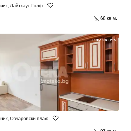
чик, Лайтхаус Голф
68 кв.м.
НОВА ОФЕРТА
чик, Овчаровски плаж