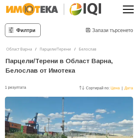
Филтри
Запази търсенето
Област Варна
Парцели/Терени
Белослав
Парцели/Терени в Област Варна,
Белослав от Имотека
1
резултатa
Сортирай по:
Цена
|
Дата