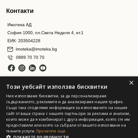
Контакти
Имотека АД
София 1000, пл.Света Неделя 4, ет.1
ЕИК: 203504228
imoteka@imoteka.bg
0889 70 70 70
×
Този уебсайт използва бисквитки
Ние използваме бисквитки, за да персонализираме
съдържанието, рекламите и да анализираме нашия трафик.
Също така споделяме информация за използването на нашия
Имотека АД. Всички права запазени
сайт от ваша страна с нашите партньори за реклама и анализи,
които може да я комбинират с друга информация, която сте им
предоставили или която са събрали от вашето използване на
техните услуги.
Прочетете още
ПОКАЖЕТЕ ПОДРОБНОСТИ