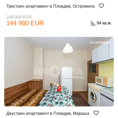
Тристаен апартамент в Пловдив, Остромила
Парола
145 000 EUR
144 900 EUR
94 кв.м.
Забравена парола?
ЕКСКЛУЗИВНО
Вход
Вход като гост
или използвай профил
Вход с Google
Вход с Facebook
Двустаен апартамент в Пловдив, Мараша