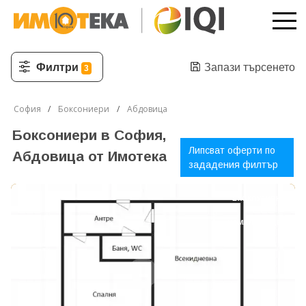
Филтри
Запази търсенето
3
София
Боксониери
Абдовица
Боксониери в София,
Липсват оферти по
Абдовица от Имотека
зададения филтър
ЕКСКЛУЗИВНО
НАМАЛЕНА ЦЕНА