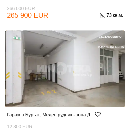
266 000 EUR
265 900 EUR
73 кв.м.
ЕКСКЛУЗИВНО
НАМАЛЕНА ЦЕНА
Гараж в Бургас, Меден рудник - зона Д
12 800 EUR