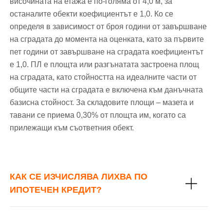
височината на етажа е по-голяма от 4,0 м, за
останалите обекти коефициентът е 1,0. Ко се
определя в зависимост от броя години от завършване
на сградата до момента на оценката, като за първите
пет години от завършване на сградата коефициентът
е 1,0. ПЛ е площта или разгънатата застроена площ
на сградата, като стойността на идеалните части от
общите части на сградата е включена към данъчната
базисна стойност. За складовите площи – мазета и
тавани се приема 0,30% от площта им, когато са
прилежащи към съответния обект.
КАК СЕ ИЗЧИСЛЯВА ЛИХВА ПО
ИПОТЕЧЕН КРЕДИТ?