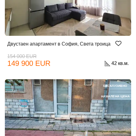
Двустаен апартамент в София, Света троица
154 000 EUR
149 900 EUR
42 кв.м.
ЕКСКЛУЗИВНО
НАМАЛЕНА ЦЕНА