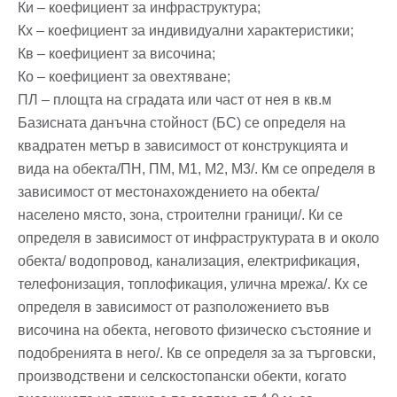
Ки – коефициент за инфраструктура;
Кх – коефициент за индивидуални характеристики;
Кв – коефициент за височина;
Ко – коефициент за овехтяване;
ПЛ – площта на сградата или част от нея в кв.м
Базисната данъчна стойност (БС) се определя на
квадратен метър в зависимост от конструкцията и
вида на обекта/ПН, ПМ, М1, М2, М3/. Км се определя в
зависимост от местонахождението на обекта/
населено място, зона, строителни граници/. Ки се
определя в зависимост от инфраструктурата в и около
обекта/ водопровод, канализация, електрификация,
телефонизация, топлофикация, улична мрежа/. Кх се
определя в зависимост от разположението във
височина на обекта, неговото физическо състояние и
подобренията в него/. Кв се определя за за търговски,
производствени и селскостопански обекти, когато