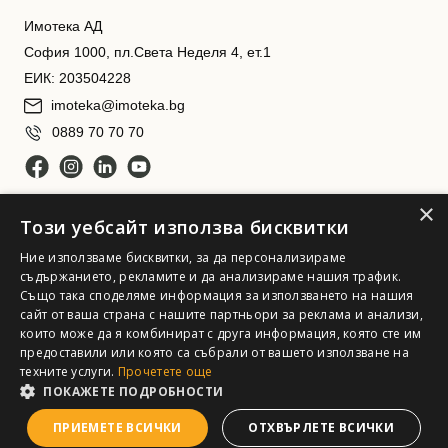
Имотека АД
София 1000, пл.Света Неделя 4, ет.1
ЕИК: 203504228
imoteka@imoteka.bg
0889 70 70 70
×
Този уебсайт използва бисквитки
Ние използваме бисквитки, за да персонализираме
съдържанието, рекламите и да анализираме нашия трафик.
Също така споделяме информация за използването на нашия
Имотека АД. Всички права запазени
сайт от ваша страна с нашите партньори за реклама и анализи,
които може да я комбинират с друга информация, която сте им
предоставили или която са събрали от вашето използване на
техните услуги.
Прочетете още
ПОКАЖЕТЕ ПОДРОБНОСТИ
Карта
ПРИЕМЕТЕ ВСИЧКИ
ОТХВЪРЛЕТЕ ВСИЧКИ