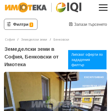
Филтри
Запази търсенето
3
София
Земеделски земи
Бенковски
Земеделски земи в
Липсват оферти по
София, Бенковски от
зададения
Имотека
филтър
ЕКСКЛУЗИВНО
НАМАЛЕНА ЦЕНА
НОВА ОФЕРТА