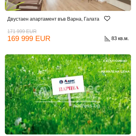
Забравена парола?
Двустаен апартамент във Варна, Галата
Вход
171 999 EUR
169 999 EUR
83 кв.м.
Вход като гост
ЕКСКЛУЗИВНО
или използвай профил
НАМАЛЕНА ЦЕНА
Вход с Google
Вход с Facebook