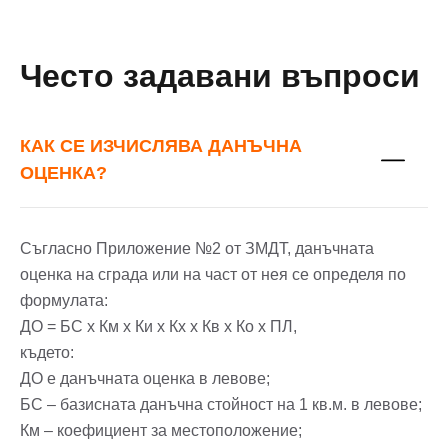
Често задавани въпроси
КАК СЕ ИЗЧИСЛЯВА ДАНЪЧНА
ОЦЕНКА?
Съгласно Приложение №2 от ЗМДТ, данъчната
оценка на сграда или на част от нея се определя по
формулата:
ДО = БС x Км x Ки x Кх х Кв x Ко x ПЛ,
където:
ДО е данъчната оценка в левове;
БС – базисната данъчна стойност на 1 кв.м. в левове;
Км – коефициент за местоположение;