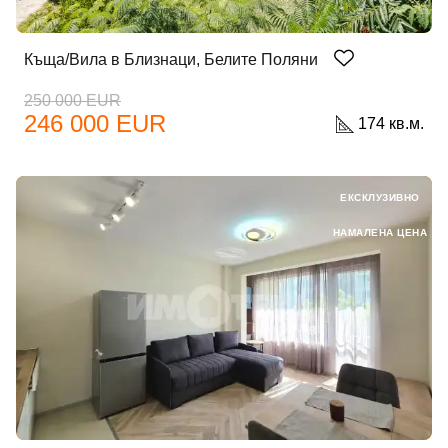
Парола
Къща/Вила в Близнаци, Белите Поляни
Забравена парола?
250 000 EUR
246 000 EUR
174 кв.м.
Вход
ЕКСКЛУЗИВНО
НАМАЛЕНА ЦЕНА
Вход като гост
или използвай профил
Вход с Google
Вход с Facebook