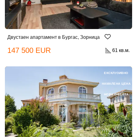
Двустаен апартамент в Бургас, Зорница
147 500 EUR
61 кв.м.
Добре дошъл!
ЕКСКЛУЗИВНО
НАМАЛЕНА ЦЕНА
Вход
Регистрация
НОВА ОФЕРТА
Имейл Адрес