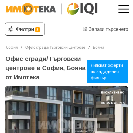
Филтри
Запази търсенето
3
София
Офис сгради/Търговски центрове
Бояна
Офис сгради/Търговски
Липсват оферти
центрове в София, Бояна
по зададения
от Имотека
филтър
ЕКСКЛУЗИВНО
НОВА ОФЕРТА