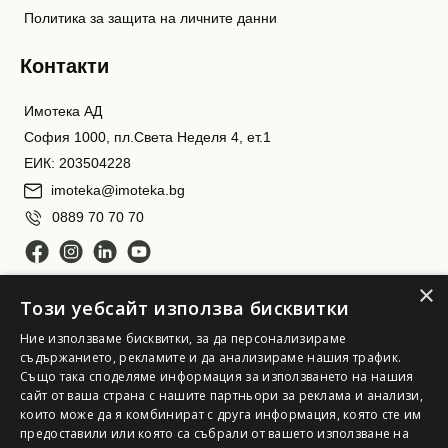
Политика за защита на личните данни
Контакти
Имотека АД
София 1000, пл.Света Неделя 4, ет.1
ЕИК: 203504228
imoteka@imoteka.bg
0889 70 70 70
×
Този уебсайт използва бисквитки
Ние използваме бисквитки, за да персонализираме
съдържанието, рекламите и да анализираме нашия трафик.
Също така споделяме информация за използването на нашия
сайт от ваша страна с нашите партньори за реклама и анализи,
Имотека АД. Всички права запазени
които може да я комбинират с друга информация, която сте им
предоставили или която са събрали от вашето използване на