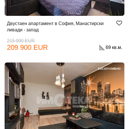
Двустаен апартамент в София, Манастирски
ливади - запад
215 000 EUR
209 900 EUR
69 кв.м.
Добре дошъл!
ЕКСКЛУЗИВНО
Вход
Регистрация
Имейл Адрес
Парола