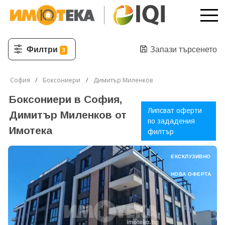
Филтри
Запази търсенето
3
София
Боксониери
Димитър Миленков
Боксониери в София,
Липсват оферти
Димитър Миленков от
по зададения
Имотека
филтър
ЕКСКЛУЗИВНО
НОВА ОФЕРТА