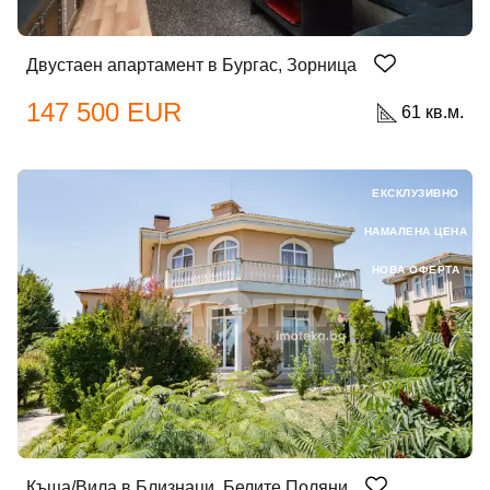
Двустаен апартамент в Бургас, Зорница
Забравена парола?
147 500 EUR
61 кв.м.
Вход
ЕКСКЛУЗИВНО
НАМАЛЕНА ЦЕНА
Вход като гост
НОВА ОФЕРТА
или използвай профил
Вход с Google
Вход с Facebook
Къща/Вила в Близнаци, Белите Поляни