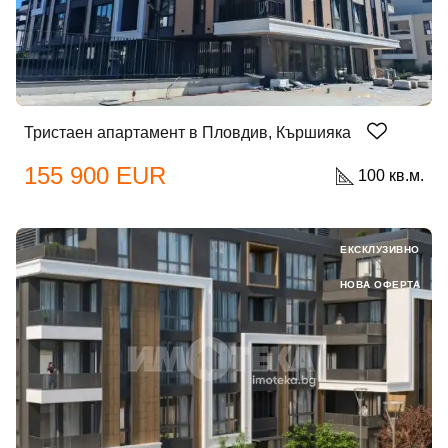
Тристаен апартамент в Пловдив, Кършияка
155 900 EUR
100 кв.м.
ЕКСКЛУЗИВНО
НОВА ОФЕРТА