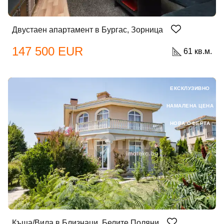
Двустаен апартамент в Бургас, Зорница
Забравена парола?
147 500 EUR
61 кв.м.
Вход
ЕКСКЛУЗИВНО
НАМАЛЕНА ЦЕНА
Вход като гост
НОВА ОФЕРТА
или използвай профил
Вход с Google
Вход с Facebook
Къща/Вила в Близнаци, Белите Поляни