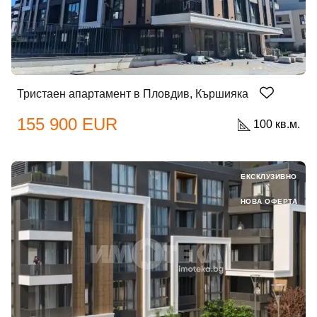
Тристаен апартамент в Пловдив, Кършияка
155 900 EUR
100 кв.м.
ЕКСКЛУЗИВНО
НОВА ОФЕРТА