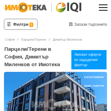
Филтри
Запази търсенето
3
София
Парцели/Терени
Димитър Миленков
Парцели/Терени в
Липсват оферти
София, Димитър
по зададения
Миленков от Имотека
филтър
ЕКСКЛУЗИВНО
НОВА ОФЕРТА