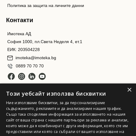
Политика за защита на личните данни
Контакти
Имотека АД
София 1000, пл.Света Неделя 4, ет.1
ЕИК: 203504228
imoteka@imoteka.bg
0889 70 70 70
×
Този уебсайт използва бисквитки
Ние използваме бисквитки, за да персонализираме
съдържанието, рекламите и да анализираме нашия трафик.
Също така споделяме информация за използването на нашия
сайт от ваша страна с нашите партньори за реклама и анализи,
Имотека АД. Всички права запазени
които може да я комбинират с друга информация, която сте им
предоставили или която са събрали от вашето използване на