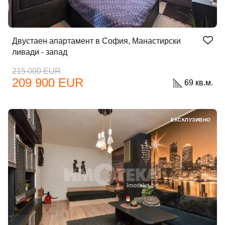
Двустаен апартамент в София, Манастирски
ливади - запад
215 000 EUR
209 900 EUR
69 кв.м.
Добре дошъл!
ЕКСКЛУЗИВНО
Вход
Регистрация
Имейл Адрес
Парола