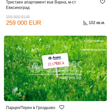
Тристаен апартамент във Варна, м-ст
Евксиноград
259 900 EUR
259 000 EUR
102 кв.м.
ЕКСКЛУЗИВНО
НАМАЛЕНА ЦЕНА
Парцел/Терен в Гроздьово