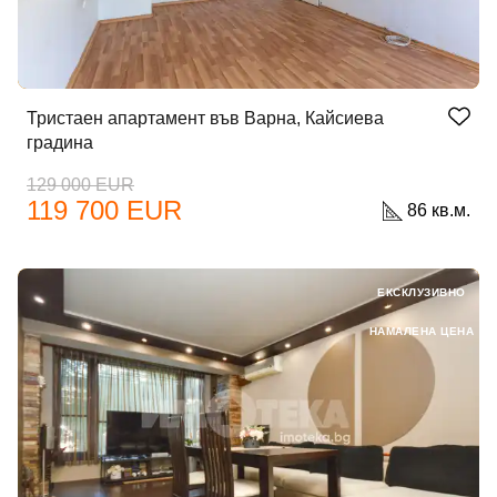
Тристаен апартамент във Варна, Кайсиева
градина
129 000 EUR
119 700 EUR
86 кв.м.
Добре дошъл!
ЕКСКЛУЗИВНО
Вход
Регистрация
НАМАЛЕНА ЦЕНА
Имейл Адрес
Парола