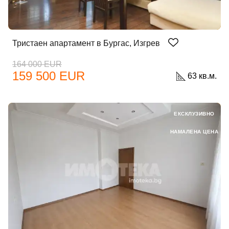
Тристаен апартамент в Бургас, Изгрев
Забравена парола?
164 000 EUR
159 500 EUR
63 кв.м.
Вход
ЕКСКЛУЗИВНО
Вход като гост
НАМАЛЕНА ЦЕНА
или използвай профил
Вход с Google
Вход с Facebook