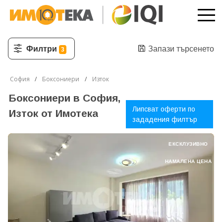
Филтри
Запази търсенето
3
София
Боксониери
Изток
Боксониери в София,
Липсват оферти по
Изток от Имотека
зададения филтър
ЕКСКЛУЗИВНО
НАМАЛЕНА ЦЕНА