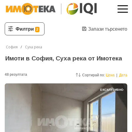
Филтри
Запази търсенето
2
София
Суха река
Имоти в София, Суха река от Имотека
48
резултатa
Сортирай по:
Цена
|
Дата
ЕКСКЛУЗИВНО