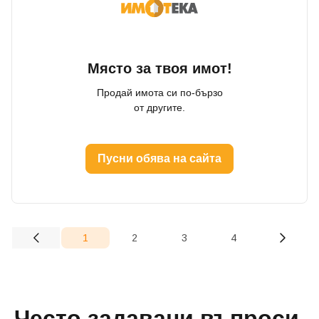
Място за твоя имот!
Продай имота си по-бързо
от другите.
Добре дошъл!
Пусни обява на сайта
Вход
Регистрация
Имейл Адрес
1
2
3
4
(current)
Парола
Често задавани въпроси