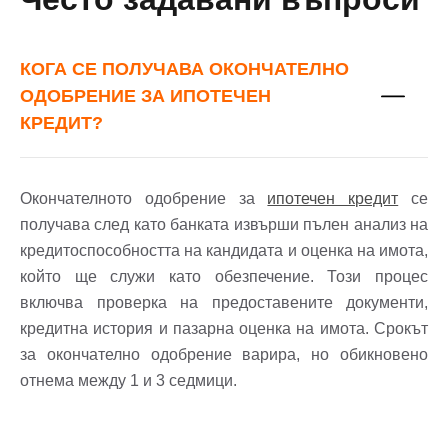
КОГА СЕ ПОЛУЧАВА ОКОНЧАТЕЛНО
Забравена парола?
ОДОБРЕНИЕ ЗА ИПОТЕЧЕН
КРЕДИТ?
Вход
Окончателното одобрение за
ипотечен кредит
се
получава след като банката извърши пълен анализ на
Вход като гост
кредитоспособността на кандидата и оценка на имота,
или използвай профил
който ще служи като обезпечение. Този процес
включва проверка на предоставените документи,
Вход с Google
кредитна история и пазарна оценка на имота. Срокът
за окончателно одобрение варира, но обикновено
Вход с Facebook
отнема между 1 и 3 седмици.