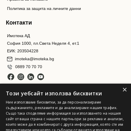
Политика за защита на личните данни
Контакти
Имотека АД
София 1000, пл.Света Неделя 4, ет.1
ЕИК: 203504228
imoteka@imoteka.bg
0889 70 70 70
×
Този уебсайт използва бисквитки
Ние използваме бисквитки, за да персонализираме
съдържанието, рекламите и да анализираме нашия трафик.
Също така споделяме информация за използването на нашия
сайт от ваша страна с нашите партньори за реклама и анализи,
Имотека АД. Всички права запазени
които може да я комбинират с друга информация, която сте им
предоставили или която са събрали от вашето използване на