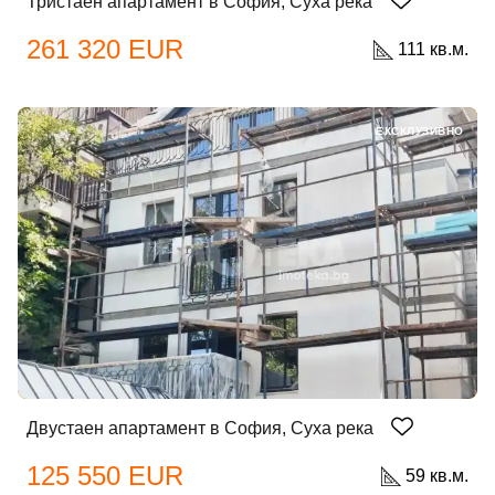
Тристаен апартамент в София, Суха река
261 320 EUR
111 кв.м.
ЕКСКЛУЗИВНО
Двустаен апартамент в София, Суха река
125 550 EUR
59 кв.м.