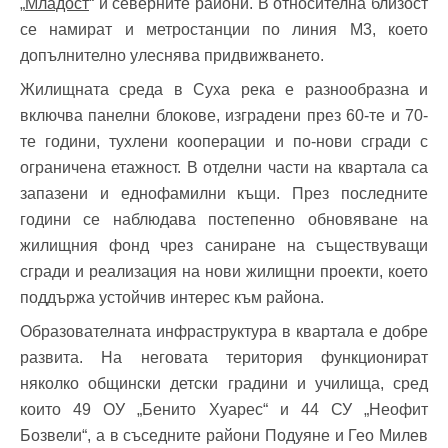
„
Младост
“ и северните райони. В относителна близост
се намират и метростанции по линия М3, което
допълнително улеснява придвижването.
Жилищната среда в Суха река е разнообразна и
включва панелни блокове, изградени през 60-те и 70-
те години, тухлени кооперации и по-нови сгради с
ограничена етажност. В отделни части на квартала са
запазени и еднофамилни къщи. През последните
години се наблюдава постепенно обновяване на
жилищния фонд чрез саниране на съществуващи
сгради и реализация на нови жилищни проекти, което
поддържа устойчив интерес към района.
Образователната инфраструктура в квартала е добре
развита. На неговата територия функционират
няколко общински детски градини и училища, сред
които 49 ОУ „Бенито Хуарес“ и 44 СУ „Неофит
Бозвели“, а в съседните райони Подуяне и Гео Милев