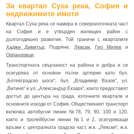
За квартал Суха река, София и
недвижимите имоти
Квартал Суха река се намира в североизточната част
на София и е утвърден жилищен район с
дългогодишно развитие. Той граничи с кварталите
Хаджи Димитър
, Подуяне,
Левски
,
Гео Милев
и
Орландовци
.
Транспортната свързаност на района е добра и се
осигурява от основни пътни артерии като бул.
„Ботевградско шосе“, бул. „Владимир Вазов“, ул.
„Витиня“ и ул. „Александър Екзарх“, които предоставят
достъп до центъра на града, източните квартали и
основните изходи от София. Общественият транспорт
включва автобусни линии №78, 79, 90, 100 и 120,
както и тролейбусни линии №1 и 2, осигуряващи
връзки с централната градска част, ж.к. „Левски“, ж.к.