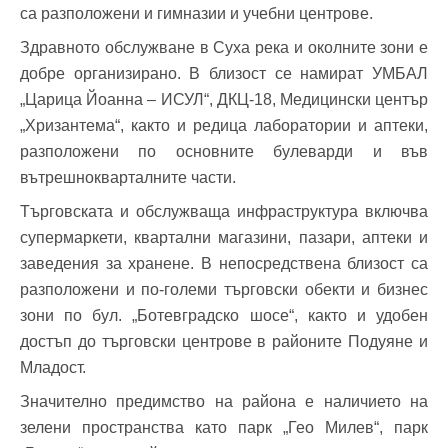
са разположени и гимназии и учебни центрове.
Здравното обслужване в Суха река и околните зони е
добре организирано. В близост се намират УМБАЛ
„Царица Йоанна – ИСУЛ“, ДКЦ-18, Медицински център
„Хризантема“, както и редица лаборатории и аптеки,
разположени по основните булеварди и във
вътрешнокварталните части.
Търговската и обслужваща инфраструктура включва
супермаркети, квартални магазини, пазари, аптеки и
заведения за хранене. В непосредствена близост са
разположени и по-големи търговски обекти и бизнес
зони по бул. „Ботевградско шосе“, както и удобен
достъп до търговски центрове в районите Подуяне и
Младост.
Значително предимство на района е наличието на
зелени пространства като парк „Гео Милев“, парк