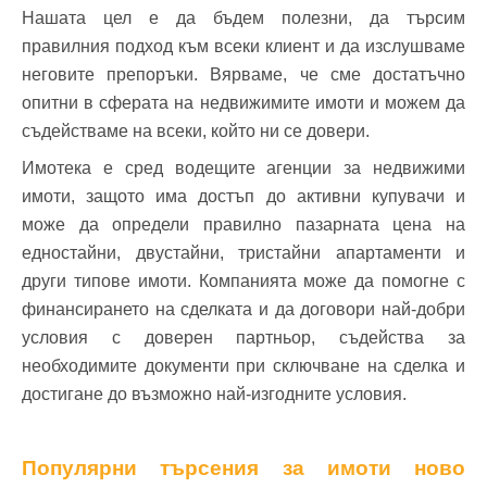
Нашата цел е да бъдем полезни, да търсим
правилния подход към всеки клиент и да изслушваме
неговите препоръки. Вярваме, че сме достатъчно
опитни в сферата на недвижимите имоти и можем да
съдействаме на всеки, който ни се довери.
Имотека е сред водещите агенции за недвижими
имоти, защото има достъп до активни купувачи и
може да определи правилно пазарната цена на
едностайни, двустайни, тристайни апартаменти и
други типове имоти. Компанията може да помогне с
финансирането на сделката и да договори най-добри
условия с доверен партньор, съдейства за
необходимите документи при сключване на сделка и
достигане до възможно най-изгодните условия.
Популярни търсения за имоти ново