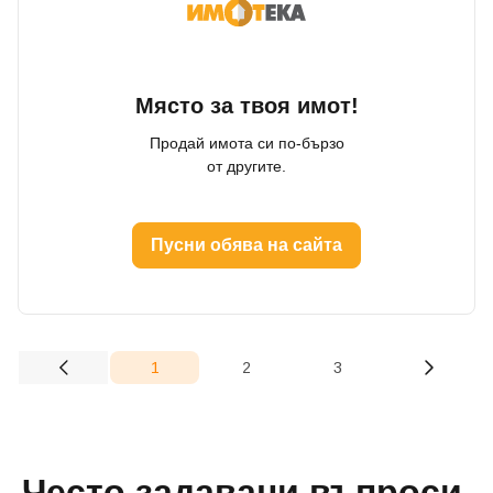
Място за твоя имот!
Продай имота си по-бързо
от другите.
Пусни обява на сайта
Добре дошъл!
1
2
3
(current)
Вход
Регистрация
Често задавани въпроси