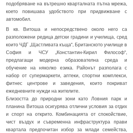
подобряване на вътрешно кварталната пътна мрежа,
което повишава удобството при придвижване с
автомобил.
В кв. Витоша и непосредствено около него са
разположени редица детски градини и училища, сред
които ЧДГ „Щастливата къща“, Британското училище в
София и ЧСУ „Константин-Кирил Философ“,
предлагащи модерна образователна среда и
обучение на няколко езика. Районът разполага с
набор от супермаркети, аптеки, спортни комплекси,
фитнес центрове и заведения, които покриват
ежедневните нужди на жителите.
Близостта до природни зони като Ловния парк и
планина Витоша осигурява отлични условия за отдих
и спорт на открито. Комбинацията от спокойствие,
чист въздух и съвременна инфраструктура прави
квартала предпочитан избор за млади семейства,