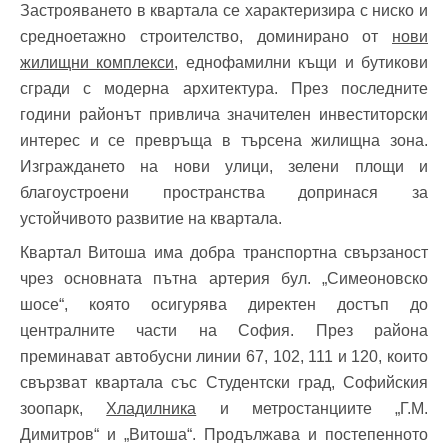
Застрояването в квартала се характеризира с ниско и
средноетажно строителство, доминирано от
нови
жилищни комплекси
, еднофамилни къщи и бутикови
сгради с модерна архитектура. През последните
години районът привлича значителен инвеститорски
интерес и се превръща в търсена жилищна зона.
Изграждането на нови улици, зелени площи и
благоустроени пространства допринася за
устойчивото развитие на квартала.
Квартал Витоша има добра транспортна свързаност
чрез основната пътна артерия бул. „Симеоновско
шосе“, която осигурява директен достъп до
централните части на София. През района
преминават автобусни линии 67, 102, 111 и 120, които
свързват квартала със Студентски град, Софийския
зоопарк,
Хладилника
и метростанциите „Г.М.
Димитров“ и „Витоша“. Продължава и постепенното