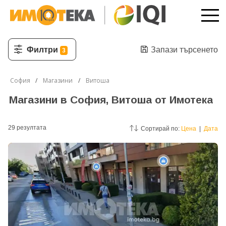
Филтри
Запази търсенето
3
София
Магазини
Витоша
Магазини в София, Витоша от Имотека
29
резултатa
Сортирай по:
Цена
|
Дата