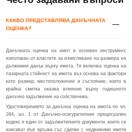
Имейл Адрес
КАКВО ПРЕДСТАВЛЯВА ДАНЪЧНАТА
ОЦЕНКА?
Парола
Данъчната оценка на имот е основен инструмент,
използван от властите за изчисляване на размера на
Забравена парола?
дължимия данък върху имота. Тя включва оценка на
пазарната стойност на имота въз основа на фактори
Вход
като размер, местоположение и състояние, което в
крайна сметка оказва влияние върху годишното
данъчно задължение на собственика.
Вход като гост
Удостоверението за данъчна оценка на имота по чл.
264, ал. 1 от Данъчно-осигурителния процесуален
или използвай профил
кодекс е един от задължителните документи, които се
Вход с Google
изискват във връзка със сделки с недвижими имоти