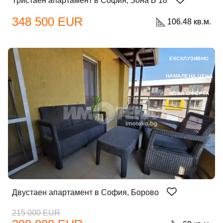
Тристаен апартамент в София, Зона Б 18
348 500 EUR
106.48 кв.м.
Забравена парола?
ЕКСКЛУЗИВНО
Вход
НАМАЛЕНА ЦЕНА
НОВА ОФЕРТА
Вход като гост
или използвай профил
Вход с Google
Вход с Facebook
Двустаен апартамент в София, Борово
215 000 EUR