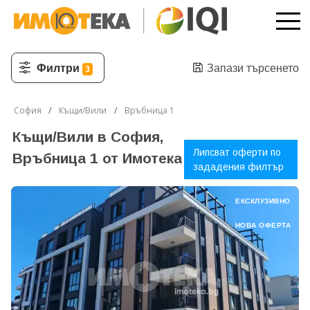
Филтри
Запази търсенето
3
София
Къщи/Вили
Връбница 1
Къщи/Вили в София,
Липсват оферти по
Връбница 1 от Имотека
зададения филтър
ЕКСКЛУЗИВНО
НОВА ОФЕРТА