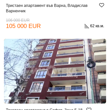
Тристаен апартамент във Варна, Владислав
Варненчик
106 000 EUR
105 000 EUR
62 кв.м.
Добре дошъл!
ЕКСКЛУЗИВНО
Вход
Регистрация
Имейл Адрес
Парола