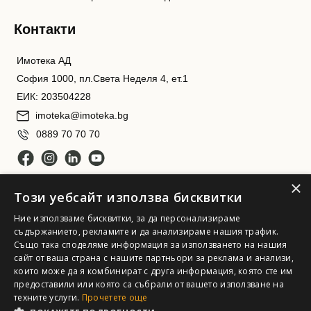
Контакти
Имотека АД
София 1000, пл.Света Неделя 4, ет.1
ЕИК: 203504228
imoteka@imoteka.bg
0889 70 70 70
×
Този уебсайт използва бисквитки
Ние използваме бисквитки, за да персонализираме
съдържанието, рекламите и да анализираме нашия трафик.
Също така споделяме информация за използването на нашия
сайт от ваша страна с нашите партньори за реклама и анализи,
Имотека АД. Всички права запазени
които може да я комбинират с друга информация, която сте им
предоставили или която са събрали от вашето използване на
техните услуги.
Прочетете още