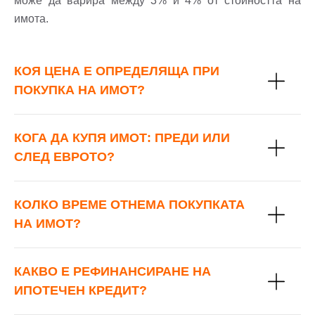
може да варира между 3% и 4% от стойността на
Добре дошъл!
имота.
Вход
Регистрация
КОЯ ЦЕНА Е ОПРЕДЕЛЯЩА ПРИ
ПОКУПКА НА ИМОТ?
Имейл Адрес
КОГА ДА КУПЯ ИМОТ: ПРЕДИ ИЛИ
СЛЕД ЕВРОТО?
Парола
КОЛКО ВРЕМЕ ОТНЕМА ПОКУПКАТА
НА ИМОТ?
Забравена парола?
КАКВО Е РЕФИНАНСИРАНЕ НА
Вход
ИПОТЕЧЕН КРЕДИТ?