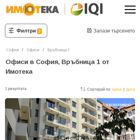
Филтри
Запази търсенето
3
София
Офиси
Връбница 1
Офиси в София, Връбница 1 от
Имотека
1
резултатa
Сортирай по:
Цена
|
Дата
ЕКСКЛУЗИВНО