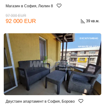
Магазин в София, Люлин 8
97 000 EUR
92 000 EUR
39 кв.м.
Парола
ЕКСКЛУЗИВНО
Забравена парола?
НАМАЛЕНА ЦЕНА
НОВА ОФЕРТА
Вход
Вход като гост
или използвай профил
Вход с Google
Двустаен апартамент в София, Борово