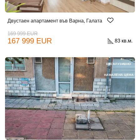
Двустаен апартамент във Варна, Галата
169 999 EUR
167 999 EUR
83 кв.м.
ЕКСКЛУЗИВНО
НАМАЛЕНА ЦЕНА
Добре дошъл!
Вход
Регистрация
Имейл Адрес