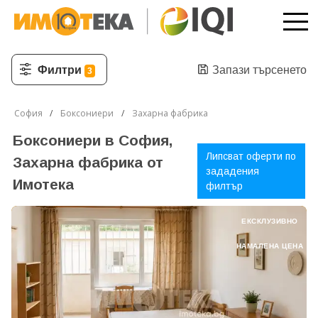
Филтри
Запази търсенето
3
София
Боксониери
Захарна фабрика
Боксониери в София,
Липсват оферти по
Захарна фабрика от
зададения
Имотека
филтър
ЕКСКЛУЗИВНО
НАМАЛЕНА ЦЕНА