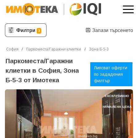
Филтри
Запази търсенето
3
София
Паркоместа/Гаражни клиетки
Зона Б-5-3
Паркоместа/Гаражни
Липсват оферти
клиетки в София, Зона
по зададения
Б-5-3 от Имотека
филтър
ЕКСКЛУЗИВНО
НАМАЛЕНА ЦЕНА