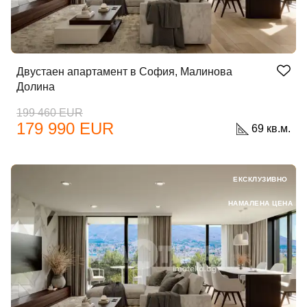
Двустаен апартамент в София, Малинова
Долина
199 460 EUR
179 990 EUR
69 кв.м.
ЕКСКЛУЗИВНО
НАМАЛЕНА ЦЕНА
Добре дошъл!
Вход
Регистрация
Имейл Адрес