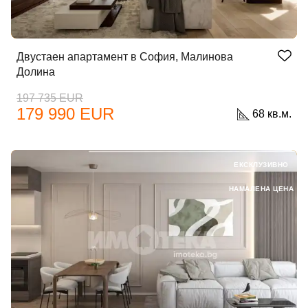
Двустаен апартамент в София, Малинова
Парола
Долина
197 735 EUR
179 990 EUR
68 кв.м.
Забравена парола?
ЕКСКЛУЗИВНО
Вход
НАМАЛЕНА ЦЕНА
Вход като гост
или използвай профил
Вход с Google