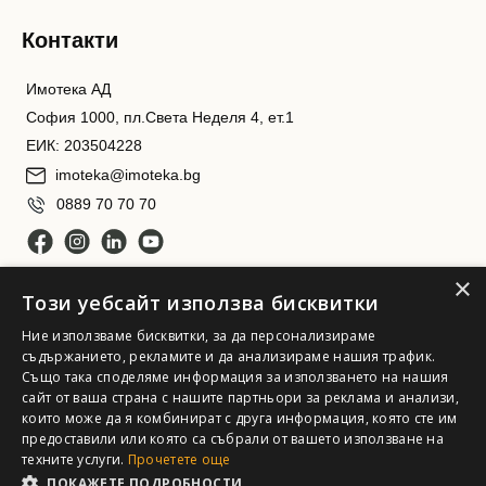
Контакти
Имотека АД
София 1000, пл.Света Неделя 4, ет.1
ЕИК: 203504228
imoteka@imoteka.bg
0889 70 70 70
×
Този уебсайт използва бисквитки
Ние използваме бисквитки, за да персонализираме
съдържанието, рекламите и да анализираме нашия трафик.
Също така споделяме информация за използването на нашия
сайт от ваша страна с нашите партньори за реклама и анализи,
Имотека АД. Всички права запазени
които може да я комбинират с друга информация, която сте им
предоставили или която са събрали от вашето използване на
техните услуги.
Прочетете още
ПОКАЖЕТЕ ПОДРОБНОСТИ