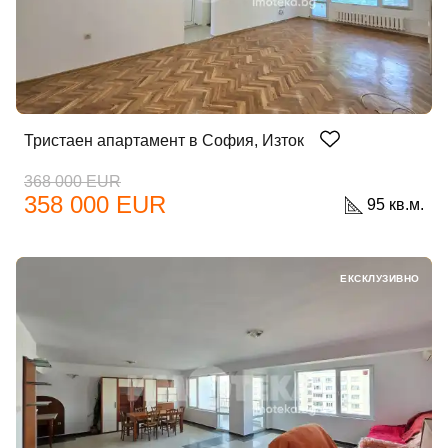
Забравена парола?
Вход
Тристаен апартамент в София, Изток
368 000 EUR
358 000 EUR
95 кв.м.
Вход като гост
или използвай профил
ЕКСКЛУЗИВНО
Вход с Google
Вход с Facebook