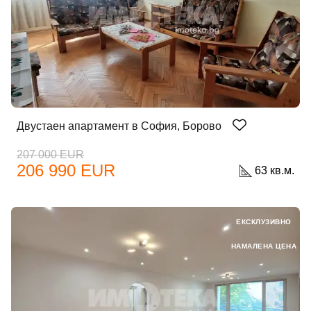
Добре дошъл!
Двустаен апартамент в София, Борово
207 000 EUR
206 990 EUR
63 кв.м.
Вход
Регистрация
Имейл Адрес
ЕКСКЛУЗИВНО
НАМАЛЕНА ЦЕНА
Парола