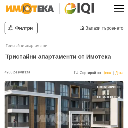
Филтри
Запази търсенето
Тристайни апартаменти
Тристайни апартаменти от Имотека
4988
резултатa
Сортирай по:
Цена
|
Дата
ЕКСКЛУЗИВНО
НОВА ОФЕРТА