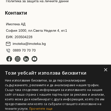
Политика за защита на личните данни
Контакти
Имотека АД
София 1000, пл.Света Неделя 4, ет.1
ЕИК: 203504228
imoteka@imoteka.bg
0889 70 70 70
×
Този уебсайт използва бисквитки
Ние използваме бисквитки, за да персонализираме
съдържанието, рекламите и да анализираме нашия трафик.
Също така споделяме информация за използването на нашия
сайт от ваша страна с нашите партньори за реклама и анализи,
Имотека АД. Всички права запазени
които може да я комбинират с друга информация, която сте им
предоставили или която са събрали от вашето използване на
техните услуги.
Прочетете още