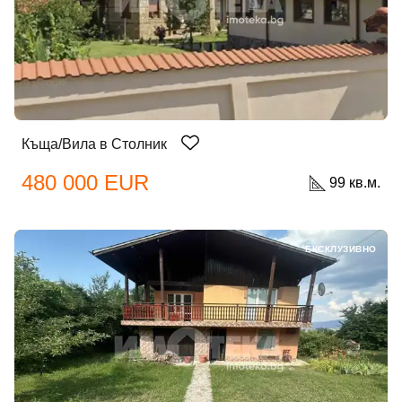
Къща/Вила в Столник
Добре дошъл!
480 000 EUR
99 кв.м.
Вход
Регистрация
ЕКСКЛУЗИВНО
Имейл Адрес
Парола