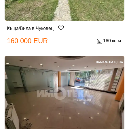
Забравена парола?
Къща/Вила в Чуковец
Вход
160 000 EUR
160 кв.м.
Вход като гост
НАМАЛЕНА ЦЕНА
или използвай профил
Вход с Google
Вход с Facebook