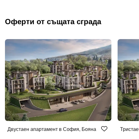
Оферти от същата сграда
Добре дошъл!
Вход
Регистрация
Име*
Двустаен апартамент в София, Бояна
Тристае