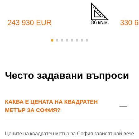
Имейл Адрес
Имейл адрес*
243 930 EUR
330 
86 кв.м.
Парола
Телефон*
Вашето запитване стигна до нас. Ще
▼
се обадим възможно най-бързо.
Забравена парола?
Често задавани въпроси
Вход
КАКВА Е ЦЕНАТА НА КВАДРАТЕН
МЕТЪР ЗА СОФИЯ?
Вход като гост
или използвай профил
Цените на квадратен метър за София зависят най-вече
Вход с Google