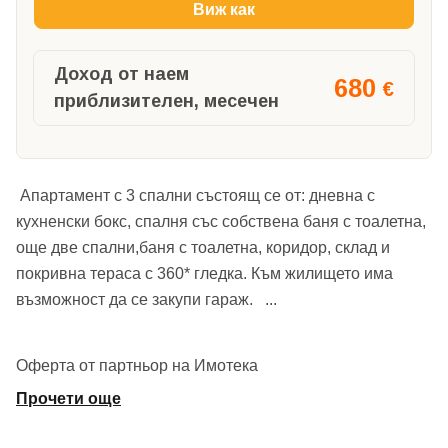
Виж как
Доход от наем
680
€
приблизителен, месечен
Апартамент с 3 спални състоящ се от: дневна с
кухненски бокс, спалня със собствена баня с тоалетна,
още две спални,баня с тоалетна, коридор, склад и
покривна тераса с 360* гледка. Към жилището има
възможност да се закупи гараж.
...
Оферта от партньор на Имотека
Прочети още