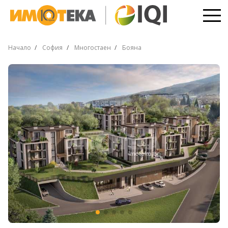
Начало
София
Многостаен
Бояна