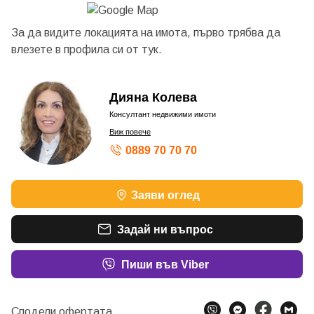
За да видите локацията на имота, първо трябва да
влезете в профила си от
тук.
Дияна Колева
Консултант недвижими имоти
Виж повече
0889 70 70 70
Заяви оглед
Задай ни въпрос
Пиши във Viber
Сподели офертата