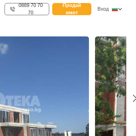
0889 70 70
Продай
Вход
70
имот