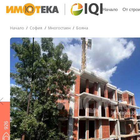
Начало
От стро
Начало
София
Многостаен
Бояна
926