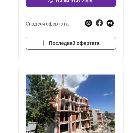
Пиши във Viber
Сподели офертата
Последвай офертата