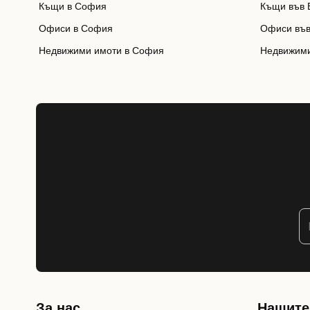
Къщи в София
Къщи във 
Офиси в София
Офиси във
Недвижими имоти в София
Недвижими
За нас
Нашите