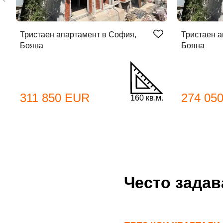
Име
Тристаен апартамент в София,
Тристаен а
Бояна
Бояна
Име
Имей
311 850 EUR
274 05
Пар
160 кв.м.
Теле
Забр
Често зада