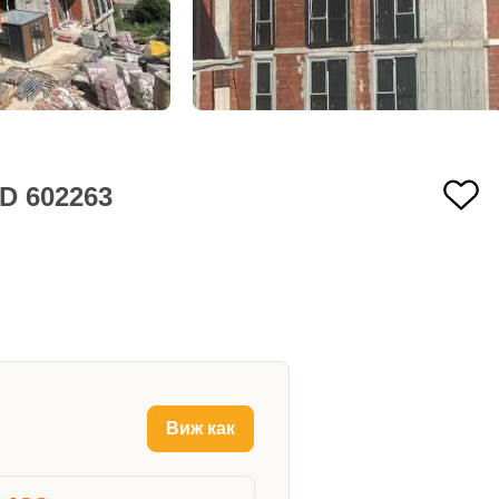
D 602263
Виж как