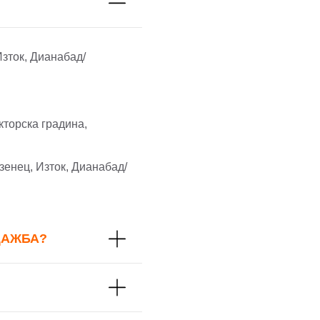
Изток, Дианабад/
кторска градина,
зенец, Изток, Дианабад/
ДАЖБА?