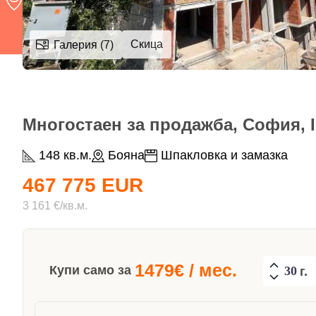
Скица
Галерия (7)
Многостаен за продажба, София, I
148 кв.м.
Бояна
Шпакловка и замазка
467 775 EUR
3 161 €/кв.м.
1479
€ / мес.
Купи само за
г.