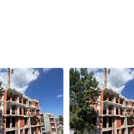
бре дошъл!