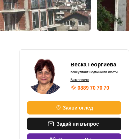
Веска Георгиева
Консултант недвижими имоти
Виж повече
0889 70 70 70
Заяви оглед
Задай ни въпрос