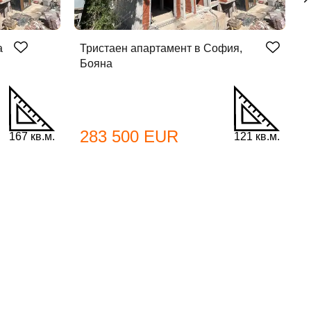
а
Тристаен апартамент в София,
Т
Бояна
283 500 EUR
167 кв.м.
121 кв.м.