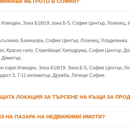
 МИНАВА МЕТРОТО В СОФИЯ?
Заяви оглед
или използвай профил
Вход с Google
Вход с Facebook
/ Илинден, Зона Б18/19, зона Б-5, София Център, Лозенец, 
ъгълника, Банишора, София Център, Лозенец, Хладилника.
пел, Красно село, Стрелбище/ Хиподрума, София Център, До
 Димитър.
ен парк/ Илинден, Зона Б18/19, Зона Б-5, София Център, Ло
дост 3, 7-11 километър, Дружба, Летище София.
ЩАТА ЛОКАЦИЯ ЗА ТЪРСЕНЕ НА КЪЩИ ЗА ПРО
ИЗ НА ПАЗАРА НА НЕДВИЖИМИ ИМОТИ?