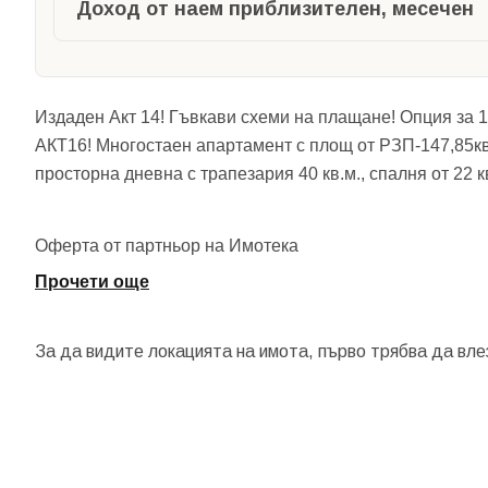
Доход от наем приблизителен, месечен
Издаден Акт 14! Гъвкави схеми на плащане! Опция за 
АКТ16! Многостаен апартамент с площ от РЗП-147,85кв.
просторна дневна с трапезария 40 кв.м., спалня от 22 к
Оферта от партньор на Имотека
Прочети още
За да видите локацията на имота, първо трябва да вле