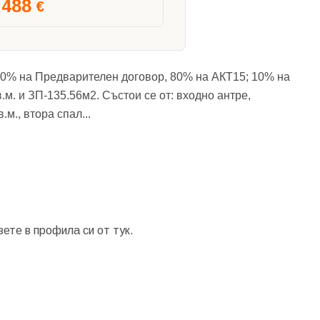
488
€
10% на Предварителен договор, 80% на АКТ15; 10% на
м. и ЗП-135.56м2. Състои се от: входно антре,
в.м., втора спал
...
зете в профила си от
тук.