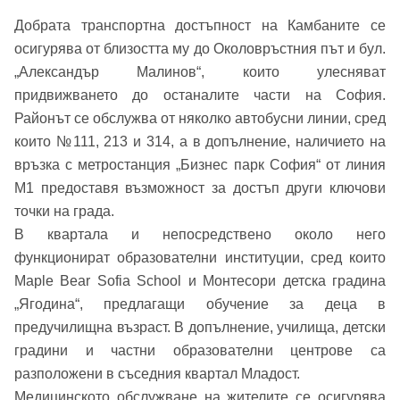
Добрата транспортна достъпност на Камбаните се
осигурява от близостта му до Околовръстния път и бул.
Добре дошъл!
„Александър Малинов“, които улесняват
придвижването до останалите части на София.
Районът се обслужва от няколко автобусни линии, сред
Вход
Регистрация
Име*
които №111, 213 и 314, а в допълнение, наличието на
връзка с метростанция „Бизнес парк София“ от линия
Имейл Адрес
М1 предоставя възможност за достъп други ключови
точки на града.
Имейл адрес*
В квартала и непосредствено около него
функционират образователни институции, сред които
Парола
Maple Bear Sofia School и Монтесори детска градина
„Ягодина“, предлагащи обучение за деца в
Телефон*
предучилищна възраст. В допълнение, училища, детски
Вашето запитване стигна до нас. Ще
градини и частни образователни центрове са
▼
се обадим възможно най-бързо.
Забравена парола?
разположени в съседния квартал Младост.
Медицинското обслужване на жителите се осигурява