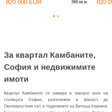
820 000 EUR
820 
386 кв.м.
За квартал Камбаните,
София и недвижимите
имоти
Квартал Камбаните се намира в южната зона на
столицата София, разположен в близост до
Околовръстния път, в подножието на Витоша планина.