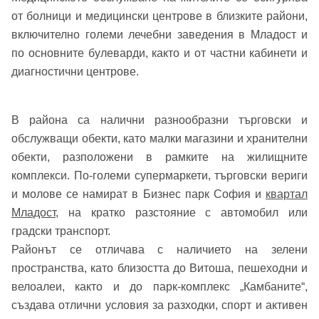
Вход
от болници и медицински центрове в близките райони,
включително големи лечебни заведения в Младост и
по основните булеварди, както и от частни кабинети и
Вход като гост
диагностични центрове.
или използвай профил
В района са налични разнообразни търговски и
Вход с Google
Заяви оглед
обслужващи обекти, като малки магазини и хранителни
обекти, разположени в рамките на жилищните
Вход с Facebook
комплекси. По-големи супермаркети, търговски вериги
и молове се намират в Бизнес парк София и
квартал
Младост
, на кратко разстояние с автомобил или
градски транспорт.
Районът се отличава с наличието на зелени
пространства, като близостта до Витоша, пешеходни и
велоалеи, както и до парк-комплекс „Камбаните“,
създава отлични условия за разходки, спорт и активен