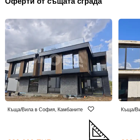
Оферти от същата сграда
Къща/Вила в София, Камбаните
Къща/Ви