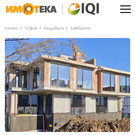
Начало
София
Къща/Вила
Камбаните