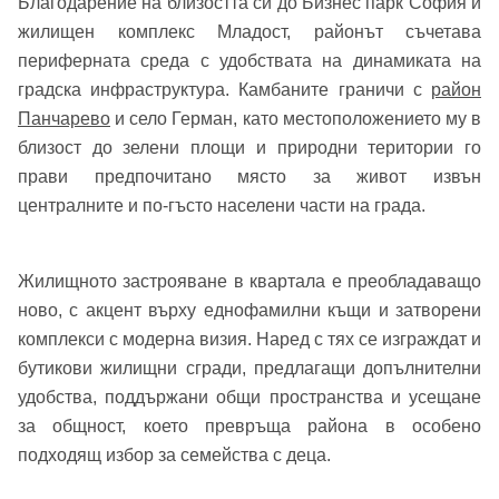
Благодарение на близостта си до Бизнес парк София и
жилищен комплекс Младост, районът съчетава
периферната среда с удобствата на динамиката на
градска инфраструктура. Камбаните граничи с
район
Панчарево
и село Герман, като местоположението му в
близост до зелени площи и природни територии го
прави предпочитано място за живот извън
централните и по-гъсто населени части на града.
Жилищното застрояване в квартала е преобладаващо
ново, с акцент върху еднофамилни къщи и затворени
комплекси с модерна визия. Наред с тях се изграждат и
бутикови жилищни сгради, предлагащи допълнителни
удобства, поддържани общи пространства и усещане
за общност, което превръща района в особено
подходящ избор за семейства с деца.