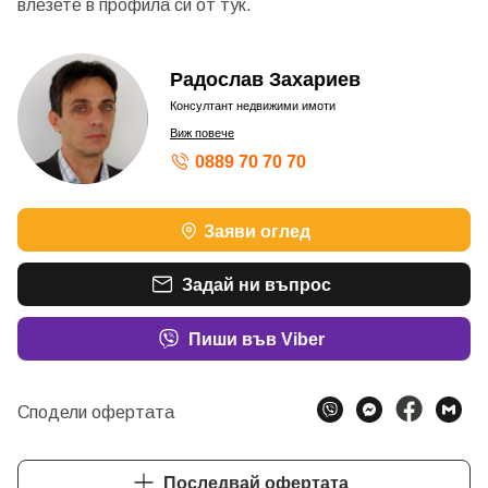
влезете в профила си от
тук.
Радослав Захариев
Консултант недвижими имоти
Виж повече
0889 70 70 70
Заяви оглед
Задай ни въпрос
Пиши във Viber
Сподели офертата
Последвай офертата