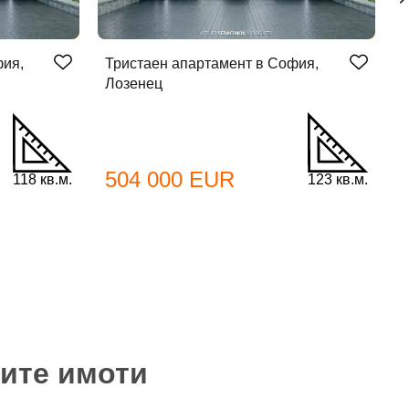
фия,
Тристаен апартамент в София,
Т
Лозенец
Л
504 000 EUR
118 кв.м.
123 кв.м.
мите имоти