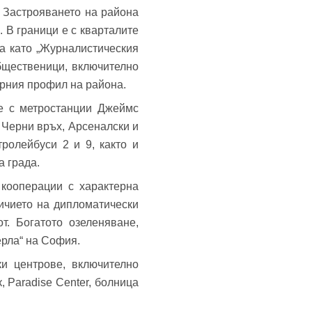
 Застрояването на района
. В граници е с кварталите
та като „Журналистическия
общественици, включително
урния профил на района.
те с метростанции Джеймс
 Черни връх, Арсеналски и
ролейбуси 2 и 9, както и
а града.
кооперации с характерна
ичието на дипломатически
т. Богатото озеленяване,
ерла“ на София.
ки центрове, включително
 Paradise Center, болница