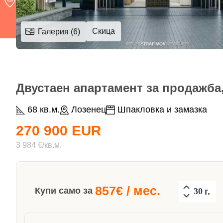
Скица
Галерия (6)
Двустаен апартамент за продажба,
68 кв.м.
Лозенец
Шпакловка и замазка
270 900 EUR
3 984 €/кв.м.
857
€ / мес.
Купи само за
г.