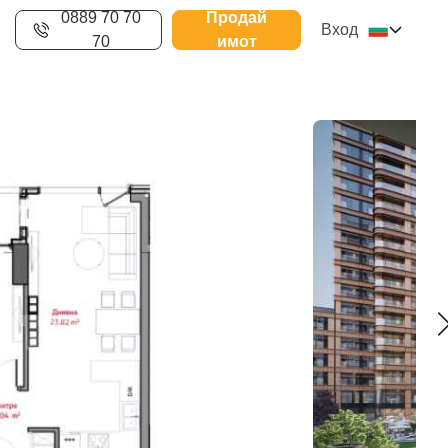
0889 70 70
Продай
Вход
70
имот