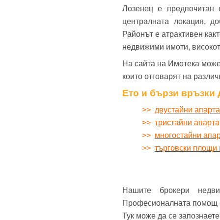
Лозенец е предпочитан 
централната локация, д
Районът е атрактивен какт
недвижими имоти, високот
На сайта на Имотека може
които отговарят на разли
Ето и бързи връзки 
>>
двустайни апарт
>>
тристайни апарт
>>
многостайни апа
>>
търговски площи 
Нашите брокери недв
Професионалната помощ е 
Тук може да се запознает