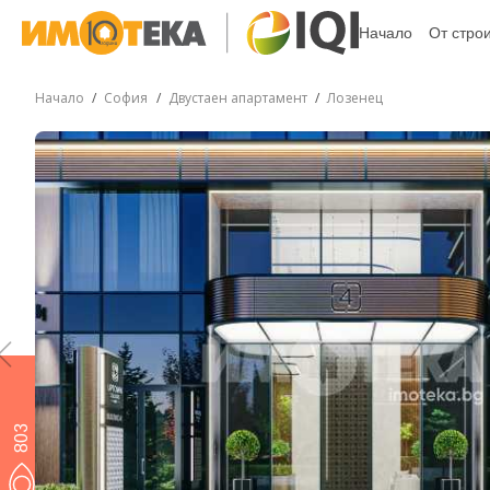
Начало
От стро
Начало
София
Двустаен апартамент
Лозенец
803