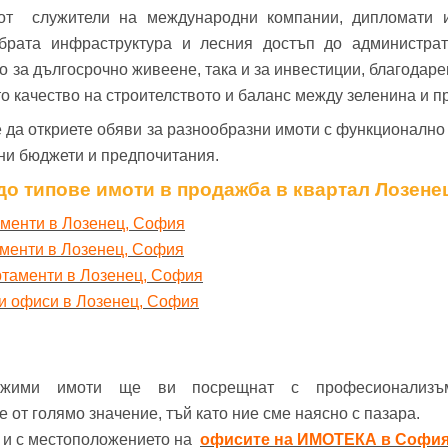
от служители на международни компании, дипломати и
обрата инфраструктура и лесния достъп до администрат
о за дългосрочно живеене, така и за инвестиции, благодар
о качество на строителството и баланс между зеленина и п
 да откриете обяви за разнообразни имоти с функционално
чни бюджети и предпочитания.
до типове имоти в продажба в квартал Лозене
аменти в Лозенец, София
аменти в Лозенец, София
ртаменти в Лозенец, София
и офиси в Лозенец, София
ижими имоти ще ви посрещнат с професионализъ
от голямо значение, тъй като ние сме наясно с пазара.
е и с местоположението на
офисите на ИМОТЕКА в Софи