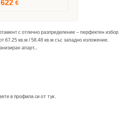
622
€
амент с отлично разпределение – перфектен избор
от 67.25 кв.м / 58.48 кв.м със западно изложение.
анизиран апарт
...
зете в профила си от
тук.