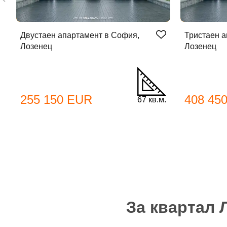
Двустаен апартамент в София,
Тристаен а
Лозенец
Лозенец
До
255 150 EUR
408 45
67 кв.м.
Име
Име
Имей
За квартал 
Пар