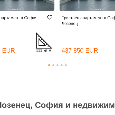
партамент в София,
Тристаен апартамент в Со
Лозенец
бре дошъл!
0 EUR
437 850 EUR
111 кв.м.
Вход
Регистрация
*
йл Адрес
л адрес*
Лозенец, София и недвижи
ола
Вашето запитване стигна до нас. Ще