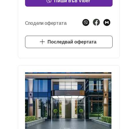
Пиши във Viber
Сподели офертата
Последвай офертата