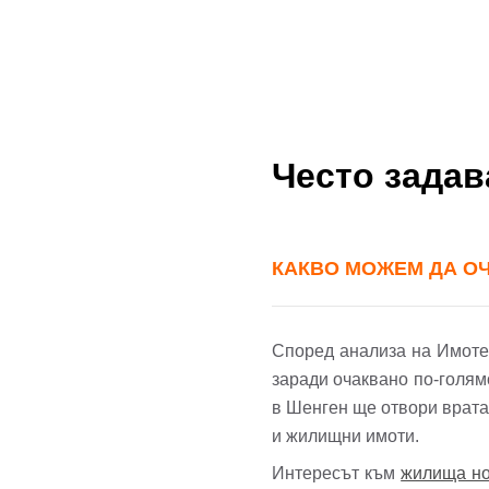
Често зада
КАКВО МОЖЕМ ДА ОЧА
Според анализа на Имотека
заради очаквано по-голям
в Шенген ще отвори врата
и жилищни имоти.
Интересът към
жилища но