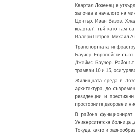
Квартал Лозенец е утвър
Теле
започва в началото на мин
Забр
Център
, Иван Вазов,
Хла
квартал“, тъй като там с
Валери Петров, Михаил Ан
Транспортната инфрастру
Баучер, Европейски съюз 
Джеймс Баучер. Районът 
трамваи 10 и 15, осигуряв
Жилищната среда в Лозе
архитектура, до съвреме
резиденции и престижни 
просторните дворове и ни
В района функционират у
Университетска болница „
Токуда, както и разнообраз