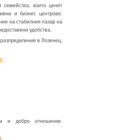
 семейства, които ценят
ивни и бизнес центрове.
ение на стабилния пазар на
редоставени удобства.
 разпределение в Лозенец,
ц:
м и добро отношение.
я
.