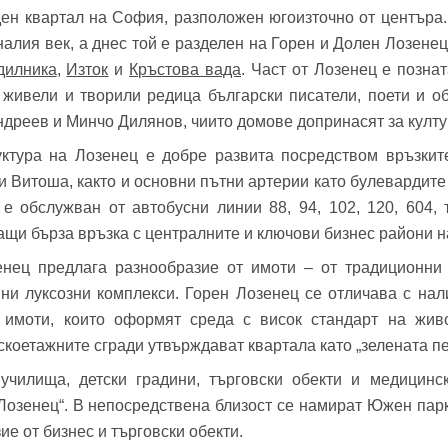
ден квартал на София, разположен югоизточно от центъра.
фон*
се обадим възможно най-бързо.
алия век, а днес той е разделен на Горен и Долен Лозенец
авена парола?
▼
дилника
,
Изток
и
Кръстова вада
. Част от Лозенец е позна
а живели и творили редица български писатели, поети и 
Вход
дреев и Минчо Дилянов, чиито домове допринасят за култ
ктура на Лозенец е добре развита посредством връзки
и Витоша, както и основни пътни артерии като булевардите
Вход като гост
е обслужван от автобусни линии 88, 94, 102, 120, 604, т
Заяви оглед
ащи бърза връзка с централните и ключови бизнес райони н
или използвай профил
нец предлага разнообразие от имоти – от традиционни 
Вход с Google
Вход с Facebook
нни луксозни комплекси. Горен Лозенец се отличава с нал
имоти, които оформят среда с висок стандарт на живо
скоетажните сгради утвърждават квартала като „зелената п
чилища, детски градини, търговски обекти и медицинс
Лозенец“. В непосредствена близост се намират Южен парк,
ие от бизнес и търговски обекти.