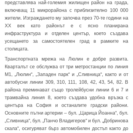
представлява най-големия жилищен район на града,
включващ 11 микрорайона с приблизително 100 000
жители. Изграждането му започва през 70-те години на
XX век като районът е с ясно планирана
инфраструктура и отделен център, което създава
усещането за самостоятелен град в рамките на
столицата.
Транспортната мрежа на Люлин е добре развита.
Кварталът се обслужва от три метростанции по линия
М1, „Люлин“, „Западен парк“ и „Сливница“, както и от
автобусни линии 309, 310, 111, 108, 42, 43, 54, 82. В
района преминават също тролейбусни линии 6 и 7 и
трамвайна линия 8, което създава удобна връзка с
центъра на София и останалите градски райони.
Основните пътни артерии – бул. „Царица Йоанна“, бул.
„Сливница“, бул. „Панчо Владигеров“ и бул. „Добринова
скала“, осигуряват бърз автомобилен достъп както до