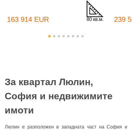
163 914 EUR
239 
80 кв.м.
За квартал Люлин,
София и недвижимите
имоти
Люлин е разположен в западната част на София и