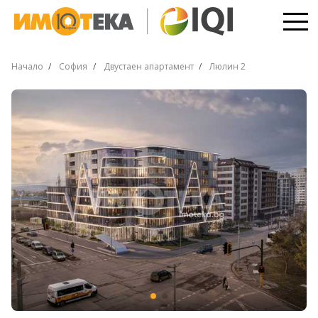
Начало
София
Двустаен апартамент
Люлин 2