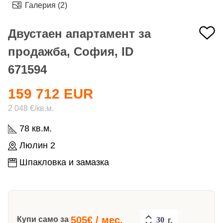
Галерия (2)
Двустаен апартамент за
продажба, София, ID
671594
159 712 EUR
2 048 €/кв.м.
78 кв.м.
Люлин 2
Шпакловка и замазка
505
€ / мес.
Купи само за
г.