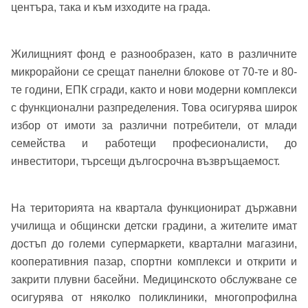
центъра, така и към изходите на града.
Жилищният фонд е разнообразен, като в различните
Добре дошъл!
микрорайони се срещат панелни блокове от 70-те и 80-
те години, ЕПК сгради, както и нови модерни комплекси
с функционални разпределения. Това осигурява широк
Вход
Регистрация
Име*
избор от имоти за различни потребители, от млади
семейства и работещи професионалисти, до
Имейл Адрес
инвеститори, търсещи дългосрочна възвръщаемост.
Имейл адрес*
На територията на квартала функционират държавни
Парола
училища и общински детски градини, а жителите имат
достъп до големи супермаркети, квартални магазини,
Телефон*
кооперативния пазар, спортни комплекси и открити и
Вашето запитване стигна до нас. Ще
закрити плувни басейни. Медицинското обслужване се
▼
се обадим възможно най-бързо.
Забравена парола?
осигурява от няколко поликлиники, многопрофилна