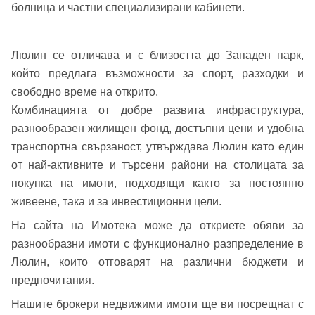
болница и частни специализирани кабинети.
Вход
Люлин се отличава и с близостта до Западен парк,
който предлага възможности за спорт, разходки и
Вход като гост
свободно време на открито.
или използвай профил
Комбинацията от добре развита инфраструктура,
разнообразен жилищен фонд, достъпни цени и удобна
Вход с Google
транспортна свързаност, утвърждава Люлин като един
Заяви оглед
от най-активните и търсени райони на столицата за
Вход с Facebook
покупка на имоти, подходящи както за постоянно
живеене, така и за инвестиционни цели.
На сайта на Имотека може да откриете обяви за
разнообразни имоти с функционално разпределение в
Люлин, които отговарят на различни бюджети и
предпочитания.
Нашите брокери недвижими имоти ще ви посрещнат с