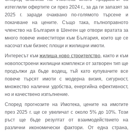
изтеглили офертите си през 2024 г., за да ги запазят за
2025 г. заради очаквано по-голямото търсене и
покачване на цените. Също така, пълноправното
членство на България в Шенген ще отвори вратата за
много повече инвеститори към България, които ще се
насочат към бизнес площи и жилищни имоти.
Интересът към
жилища ново строителство
, както и към
новопостроени жилищни комплекси от затворен тип ще
продължи да бъде водещ, тъй като купувачите все
повече търсят имоти с модерна визия, сигурност,
множество налични удобства, енергийна ефективност,
но и качествено изпълнение.
Според прогнозите на Имотека, цените на имотите
през 2025 г. ще се увеличат с около 5% до 10%. Този
ръст ще бъде резултат от взаимодействието на
различни икономически фактори. От една страна,